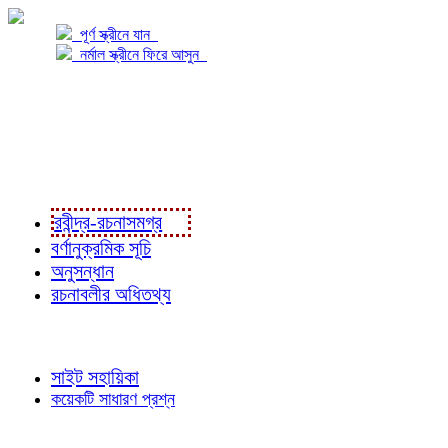
পূর্ণ স্ক্রীনে যান
নর্মাল স্ক্রীনে ফিরে আসুন
প্রকল্প সম্বন্ধে
প্রকল্প রূপায়ণে
রবীন্দ্র-রচনাবলী
রবীন্দ্র-রচনাসমগ্র
বর্ণানুক্রমিক সূচি
অনুসন্ধান
রচনাবলীর অধিতথ্য
জ্ঞাতব্য বিষয়
সাইট সহায়িকা
কয়েকটি সাধারণ প্রশ্ন
পাঠকের চোখে