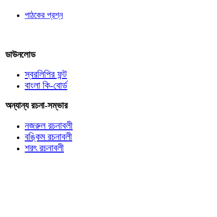
পাঠকের প্রশ্ন
আমাদের লিখুন
ডাউনলোড
স্বরলিপির ফন্ট
বাংলা কি-বোর্ড
অন্যান্য রচনা-সম্ভার
নজরুল রচনাবলী
বঙ্কিম রচনাবলী
শরৎ রচনাবলী