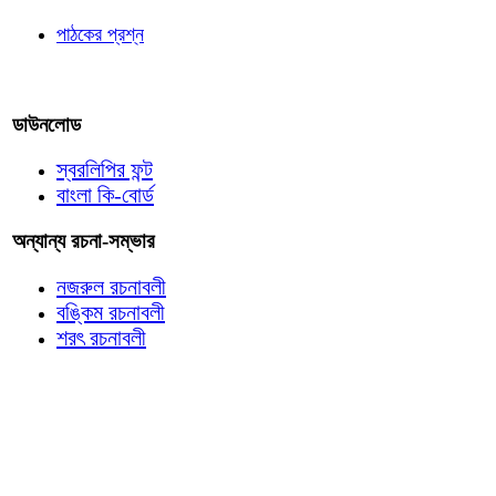
পাঠকের প্রশ্ন
আমাদের লিখুন
ডাউনলোড
স্বরলিপির ফন্ট
বাংলা কি-বোর্ড
অন্যান্য রচনা-সম্ভার
নজরুল রচনাবলী
বঙ্কিম রচনাবলী
শরৎ রচনাবলী