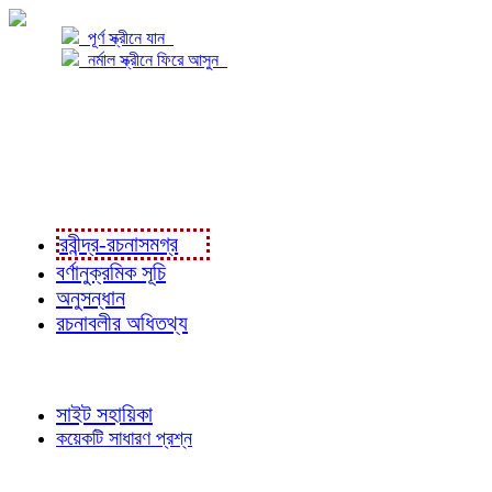
পূর্ণ স্ক্রীনে যান
নর্মাল স্ক্রীনে ফিরে আসুন
প্রকল্প সম্বন্ধে
প্রকল্প রূপায়ণে
রবীন্দ্র-রচনাবলী
রবীন্দ্র-রচনাসমগ্র
বর্ণানুক্রমিক সূচি
অনুসন্ধান
রচনাবলীর অধিতথ্য
জ্ঞাতব্য বিষয়
সাইট সহায়িকা
কয়েকটি সাধারণ প্রশ্ন
পাঠকের চোখে