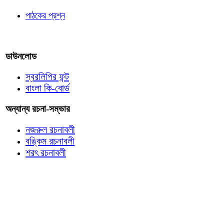
পাঠকের প্রশ্ন
আমাদের লিখুন
ডাউনলোড
স্বরলিপির ফন্ট
বাংলা কি-বোর্ড
অন্যান্য রচনা-সম্ভার
নজরুল রচনাবলী
বঙ্কিম রচনাবলী
শরৎ রচনাবলী