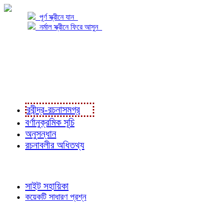
পূর্ণ স্ক্রীনে যান
নর্মাল স্ক্রীনে ফিরে আসুন
প্রকল্প সম্বন্ধে
প্রকল্প রূপায়ণে
রবীন্দ্র-রচনাবলী
রবীন্দ্র-রচনাসমগ্র
বর্ণানুক্রমিক সূচি
অনুসন্ধান
রচনাবলীর অধিতথ্য
জ্ঞাতব্য বিষয়
সাইট সহায়িকা
কয়েকটি সাধারণ প্রশ্ন
পাঠকের চোখে