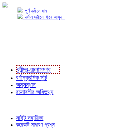
পূর্ণ স্ক্রীনে যান
নর্মাল স্ক্রীনে ফিরে আসুন
প্রকল্প সম্বন্ধে
প্রকল্প রূপায়ণে
রবীন্দ্র-রচনাবলী
রবীন্দ্র-রচনাসমগ্র
বর্ণানুক্রমিক সূচি
অনুসন্ধান
রচনাবলীর অধিতথ্য
জ্ঞাতব্য বিষয়
সাইট সহায়িকা
কয়েকটি সাধারণ প্রশ্ন
পাঠকের চোখে