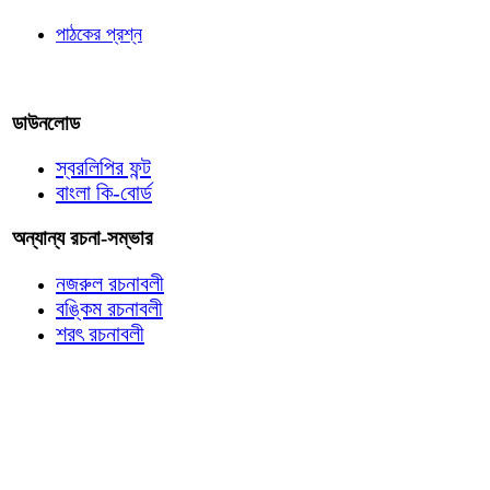
পাঠকের প্রশ্ন
আমাদের লিখুন
ডাউনলোড
স্বরলিপির ফন্ট
বাংলা কি-বোর্ড
অন্যান্য রচনা-সম্ভার
নজরুল রচনাবলী
বঙ্কিম রচনাবলী
শরৎ রচনাবলী