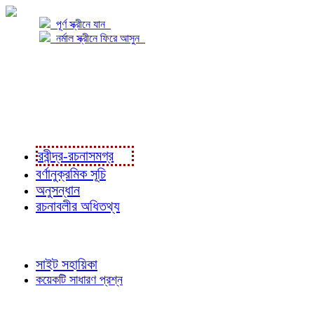
পূর্ণ স্ক্রীনে যান
নর্মাল স্ক্রীনে ফিরে আসুন
প্রকল্প সম্বন্ধে
প্রকল্প রূপায়ণে
রবীন্দ্র-রচনাবলী
রবীন্দ্র-রচনাসমগ্র
বর্ণানুক্রমিক সূচি
অনুসন্ধান
রচনাবলীর অধিতথ্য
জ্ঞাতব্য বিষয়
সাইট সহায়িকা
কয়েকটি সাধারণ প্রশ্ন
পাঠকের চোখে