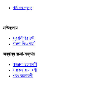
পাঠকের প্রশ্ন
আমাদের লিখুন
ডাউনলোড
স্বরলিপির ফন্ট
বাংলা কি-বোর্ড
অন্যান্য রচনা-সম্ভার
নজরুল রচনাবলী
বঙ্কিম রচনাবলী
শরৎ রচনাবলী