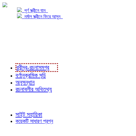
পূর্ণ স্ক্রীনে যান
নর্মাল স্ক্রীনে ফিরে আসুন
প্রকল্প সম্বন্ধে
প্রকল্প রূপায়ণে
রবীন্দ্র-রচনাবলী
রবীন্দ্র-রচনাসমগ্র
বর্ণানুক্রমিক সূচি
অনুসন্ধান
রচনাবলীর অধিতথ্য
জ্ঞাতব্য বিষয়
সাইট সহায়িকা
কয়েকটি সাধারণ প্রশ্ন
পাঠকের চোখে