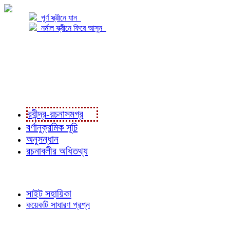
পূর্ণ স্ক্রীনে যান
নর্মাল স্ক্রীনে ফিরে আসুন
প্রকল্প সম্বন্ধে
প্রকল্প রূপায়ণে
রবীন্দ্র-রচনাবলী
রবীন্দ্র-রচনাসমগ্র
বর্ণানুক্রমিক সূচি
অনুসন্ধান
রচনাবলীর অধিতথ্য
জ্ঞাতব্য বিষয়
সাইট সহায়িকা
কয়েকটি সাধারণ প্রশ্ন
পাঠকের চোখে