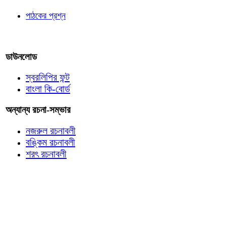
পাঠকের প্রশ্ন
আমাদের লিখুন
ডাউনলোড
স্বরলিপির ফন্ট
বাংলা কি-বোর্ড
অন্যান্য রচনা-সম্ভার
নজরুল রচনাবলী
বঙ্কিম রচনাবলী
শরৎ রচনাবলী