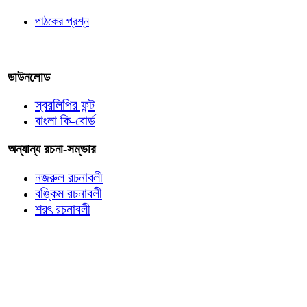
পাঠকের প্রশ্ন
আমাদের লিখুন
ডাউনলোড
স্বরলিপির ফন্ট
বাংলা কি-বোর্ড
অন্যান্য রচনা-সম্ভার
নজরুল রচনাবলী
বঙ্কিম রচনাবলী
শরৎ রচনাবলী