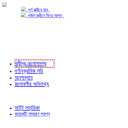
পূর্ণ স্ক্রীনে যান
নর্মাল স্ক্রীনে ফিরে আসুন
প্রকল্প সম্বন্ধে
প্রকল্প রূপায়ণে
রবীন্দ্র-রচনাবলী
রবীন্দ্র-রচনাসমগ্র
বর্ণানুক্রমিক সূচি
অনুসন্ধান
রচনাবলীর অধিতথ্য
জ্ঞাতব্য বিষয়
সাইট সহায়িকা
কয়েকটি সাধারণ প্রশ্ন
পাঠকের চোখে