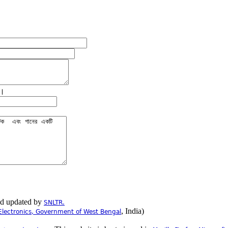
ে।
nd updated by
SNLTR.
, India)
Electronics, Government of West Bengal