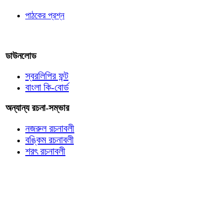
পাঠকের প্রশ্ন
আমাদের লিখুন
ডাউনলোড
স্বরলিপির ফন্ট
বাংলা কি-বোর্ড
অন্যান্য রচনা-সম্ভার
নজরুল রচনাবলী
বঙ্কিম রচনাবলী
শরৎ রচনাবলী