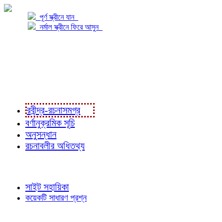
পূর্ণ স্ক্রীনে যান
নর্মাল স্ক্রীনে ফিরে আসুন
প্রকল্প সম্বন্ধে
প্রকল্প রূপায়ণে
রবীন্দ্র-রচনাবলী
রবীন্দ্র-রচনাসমগ্র
বর্ণানুক্রমিক সূচি
অনুসন্ধান
রচনাবলীর অধিতথ্য
জ্ঞাতব্য বিষয়
সাইট সহায়িকা
কয়েকটি সাধারণ প্রশ্ন
পাঠকের চোখে