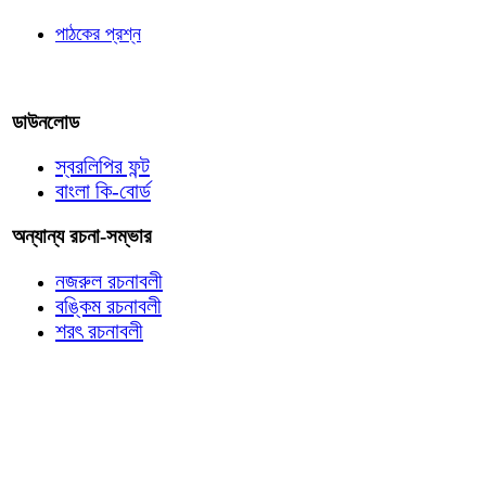
পাঠকের প্রশ্ন
আমাদের লিখুন
ডাউনলোড
স্বরলিপির ফন্ট
বাংলা কি-বোর্ড
অন্যান্য রচনা-সম্ভার
নজরুল রচনাবলী
বঙ্কিম রচনাবলী
শরৎ রচনাবলী