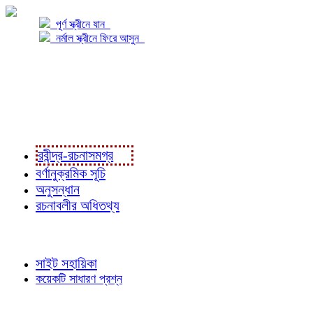
পূর্ণ স্ক্রীনে যান
নর্মাল স্ক্রীনে ফিরে আসুন
প্রকল্প সম্বন্ধে
প্রকল্প রূপায়ণে
রবীন্দ্র-রচনাবলী
রবীন্দ্র-রচনাসমগ্র
বর্ণানুক্রমিক সূচি
অনুসন্ধান
রচনাবলীর অধিতথ্য
জ্ঞাতব্য বিষয়
সাইট সহায়িকা
কয়েকটি সাধারণ প্রশ্ন
পাঠকের চোখে