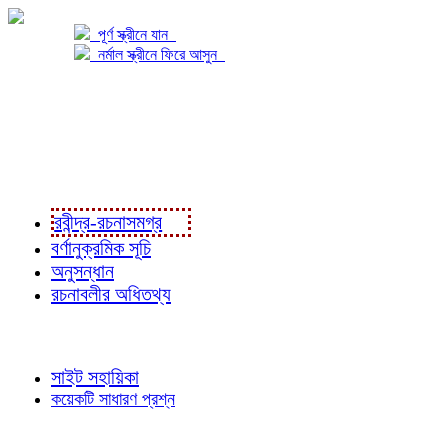
পূর্ণ স্ক্রীনে যান
নর্মাল স্ক্রীনে ফিরে আসুন
প্রকল্প সম্বন্ধে
প্রকল্প রূপায়ণে
রবীন্দ্র-রচনাবলী
রবীন্দ্র-রচনাসমগ্র
বর্ণানুক্রমিক সূচি
অনুসন্ধান
রচনাবলীর অধিতথ্য
জ্ঞাতব্য বিষয়
সাইট সহায়িকা
কয়েকটি সাধারণ প্রশ্ন
পাঠকের চোখে