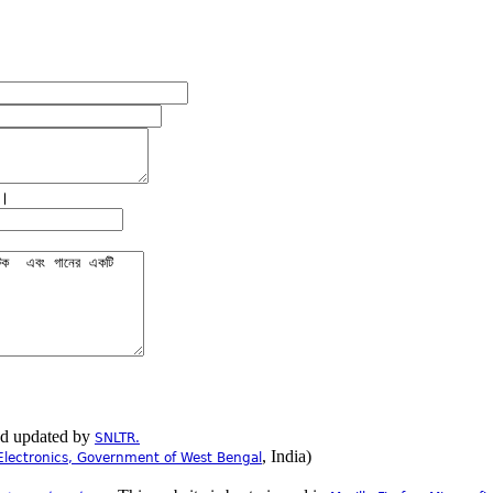
ে।
nd updated by
SNLTR.
, India)
Electronics, Government of West Bengal