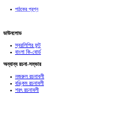
পাঠকের প্রশ্ন
আমাদের লিখুন
ডাউনলোড
স্বরলিপির ফন্ট
বাংলা কি-বোর্ড
অন্যান্য রচনা-সম্ভার
নজরুল রচনাবলী
বঙ্কিম রচনাবলী
শরৎ রচনাবলী