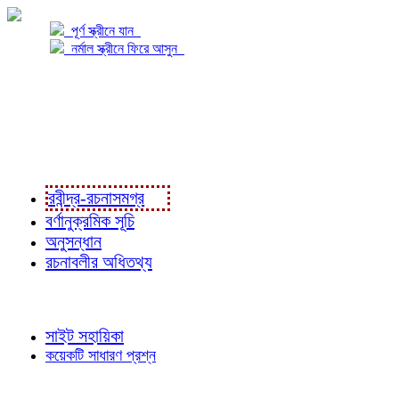
পূর্ণ স্ক্রীনে যান
নর্মাল স্ক্রীনে ফিরে আসুন
প্রকল্প সম্বন্ধে
প্রকল্প রূপায়ণে
রবীন্দ্র-রচনাবলী
রবীন্দ্র-রচনাসমগ্র
বর্ণানুক্রমিক সূচি
অনুসন্ধান
রচনাবলীর অধিতথ্য
জ্ঞাতব্য বিষয়
সাইট সহায়িকা
কয়েকটি সাধারণ প্রশ্ন
পাঠকের চোখে