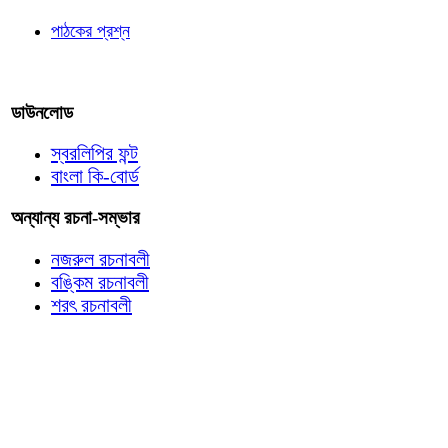
পাঠকের প্রশ্ন
আমাদের লিখুন
ডাউনলোড
স্বরলিপির ফন্ট
বাংলা কি-বোর্ড
অন্যান্য রচনা-সম্ভার
নজরুল রচনাবলী
বঙ্কিম রচনাবলী
শরৎ রচনাবলী