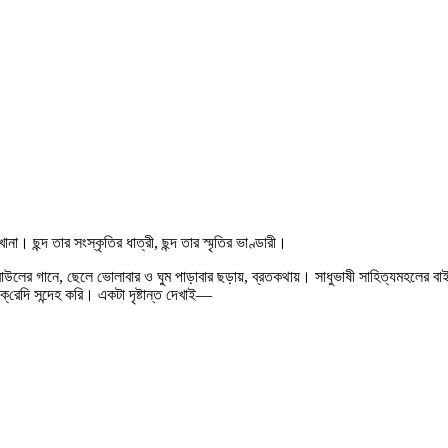
না। ছন্দ তার সংস্কৃতির ধাত্রী, ছন্দ তার স্মৃতির ভাণ্ডারী।
বাউলের গানে, ছেলে ভোলাবার ও ঘুম পাড়াবার ছড়ায়, ব্রতকথায়। সাধুভাষী সাহিত্যমহলের বাইর
রেদি সন্দেহ করি। একটা দৃষ্টান্ত দেখাই—