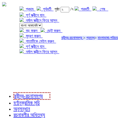
প্রথম
পূর্ববর্তী
পৃষ্ঠা
/৭
পরবর্তী
শেষ
পূর্ণ স্ক্রীনে যান
নর্মাল স্ক্রীনে ফিরে আসুন
বড় করুন
ছোট করুন
মুদ্রণ করুন
রবীন্দ্র-রচনাসমগ্র
>
প্রবন্ধ
>
বাংলাভাষা-পরিচয়
পাতাটিকে মেইল করুন
পূর্ণ স্ক্রীনে যান
নর্মাল স্ক্রীনে ফিরে আসুন
প্রকল্প সম্বন্ধে
প্রকল্প রূপায়ণে
রবীন্দ্র-রচনাবলী
রবীন্দ্র-রচনাসমগ্র
বর্ণানুক্রমিক সূচি
অনুসন্ধান
রচনাবলীর অধিতথ্য