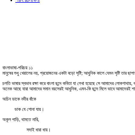
বাংলাভাষা-পরিচয় ১১
মানুষের শুধু খেয়ালের নয়, প্রয়োজনের একটা বড়ো সৃষ্টি; আধুনিক কালে যেমন সৃষ্টি তার ছাপাখা
চলতি ভাষার স্বভাব রক্ষা করে বাংলা ছন্দে কবিতা যা লেখা হয়েছে সে আমাদের লোকগাথায়, 
অনেক আছে যারা আমাদের সমান বয়সেরই আধুনিক, এমন-কি ছন্দে মিলে ভাবে আমাদেরই শাক্‌
অচিন ডাকে নদীর বাঁকে
ডাক যে শোনা যায়।
অকূল পাড়ি, থামতে নারি,
সদাই ধারা ধায়।