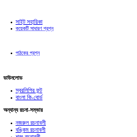
জ্ঞাতব্য বিষয়
সাইট সহায়িকা
কয়েকটি সাধারণ প্রশ্ন
পাঠকের চোখে
পাঠকের প্রশ্ন
আমাদের লিখুন
ডাউনলোড
স্বরলিপির ফন্ট
বাংলা কি-বোর্ড
অন্যান্য রচনা-সম্ভার
নজরুল রচনাবলী
বঙ্কিম রচনাবলী
শরৎ রচনাবলী