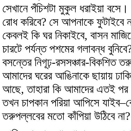
সেখানে পঁচিশটা মুকুল ধরাইয়া বসে
রোধ করিবে? সে আপনাকে ফুটাইবে না
কেবলই কি ঘর নিকাইবে, বাসন মাজিবে
চারটে পর্যন্ত পশমের গলাবন্ধ বুন
বসন্তের নিগূঢ়-রসসঞ্চার-বিকশিত তর
আমাদের ঘরের আঙিনাকে ছায়ায় ঢাকিয়া,
আছে, তাহারা কি আমাদের এতই পর য
তখন চাপকান পরিয়া আপিসে যাইব–কোন
তরুপল্লবের মতো কাঁপিয়া উঠিবে না?