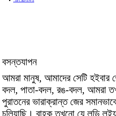
বসন্তযাপন
আমরা মানুষ, আমাদের সেটি হইবার জ
বদল, পাতা-বদল, রঙ-বদল, আমরা তখ
পুরাতনের ভারাক্রান্ত জের সমানভাব
চলিয়াছি। বাহক তখনো যে লড়ি লইয়