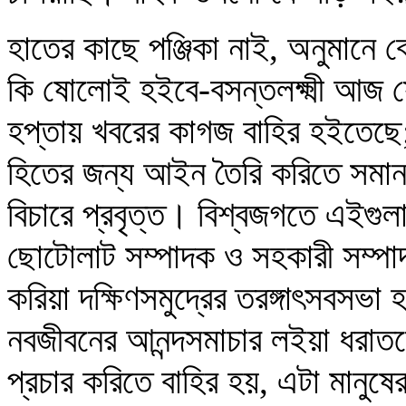
হাতের কাছে পঞ্জিকা নাই, অনুমানে 
কি ষোলোই হইবে-বসন্তলক্ষ্মী আজ 
হপ্তায় খবরের কাগজ বাহির হইতেছে;
হিতের জন্য আইন তৈরি করিতে সমানই
বিচারে প্রবৃত্ত। বিশ্বজগতে এইগুলা
ছোটোলাট সম্পাদক ও সহকারী সম্পাদ
করিয়া দক্ষিণসমুদ্রের তরঙ্গাৎসবসভা 
নবজীবনের আনন্দসমাচার লইয়া ধরাতল
প্রচার করিতে বাহির হয়, এটা মানুষে