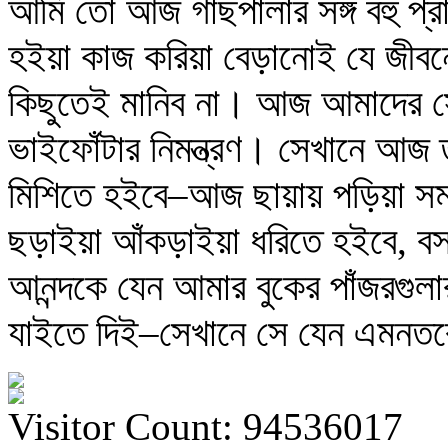
আমি তো আজ গাছপালার সঙ্গ বহু প্রা
হইয়া কাজ করিয়া বেড়ানোই যে জীবন
কিছুতেই মানিব না। আজ আমাদের সেই 
ভাইফোঁটার নিমন্ত্রণ। সেখানে আজ 
মিশিতে হইবে–আজ ছায়ায় পড়িয়া সমস
ছড়াইয়া আঁকড়াইয়া ধরিতে হইবে, বস
আনন্দকে যেন আমার বুকের পাঁজরগুলার
যাইতে দিই–সেখানে সে যেন এমনতর
Visitor Count: 94536017