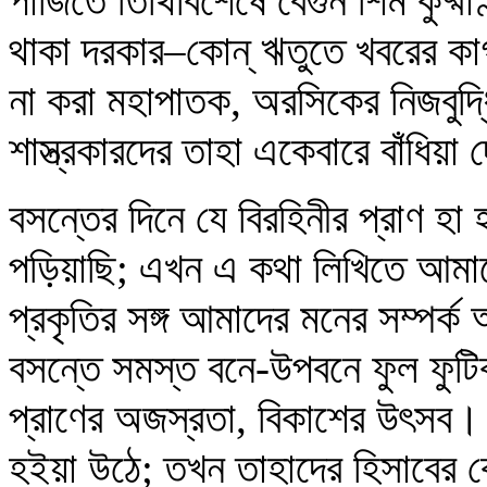
পাঁজিতে তিথিবিশেষে বেগুন শিম কুষ
থাকা দরকার–কোন্‌ ঋতুতে খবরের ক
না করা মহাপাতক, অরসিকের নিজবুদ্ধি
শাস্ত্রকারদের তাহা একেবারে বাঁধিয়
বসন্তের দিনে যে বিরহিনীর প্রাণ হা
পড়িয়াছি; এখন এ কথা লিখিতে আমা
প্রকৃতির সঙ্গ আমাদের মনের সম্পর্
বসন্তে সমস্ত বনে-উপবনে ফুল ফুট
প্রাণের অজস্রতা, বিকাশের উৎসব। 
হইয়া উঠে; তখন তাহাদের হিসাবের ব