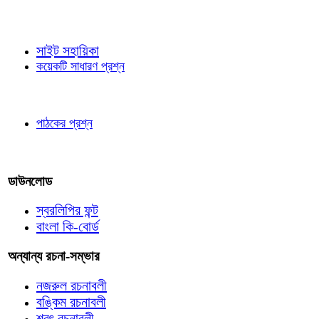
জ্ঞাতব্য বিষয়
সাইট সহায়িকা
কয়েকটি সাধারণ প্রশ্ন
পাঠকের চোখে
পাঠকের প্রশ্ন
আমাদের লিখুন
ডাউনলোড
স্বরলিপির ফন্ট
বাংলা কি-বোর্ড
অন্যান্য রচনা-সম্ভার
নজরুল রচনাবলী
বঙ্কিম রচনাবলী
শরৎ রচনাবলী