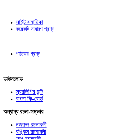
জ্ঞাতব্য বিষয়
সাইট সহায়িকা
কয়েকটি সাধারণ প্রশ্ন
পাঠকের চোখে
পাঠকের প্রশ্ন
আমাদের লিখুন
ডাউনলোড
স্বরলিপির ফন্ট
বাংলা কি-বোর্ড
অন্যান্য রচনা-সম্ভার
নজরুল রচনাবলী
বঙ্কিম রচনাবলী
শরৎ রচনাবলী