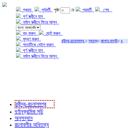
প্রথম
পূর্ববর্তী
পৃষ্ঠা
/৪
পরবর্তী
শেষ
পূর্ণ স্ক্রীনে যান
নর্মাল স্ক্রীনে ফিরে আসুন
বড় করুন
ছোট করুন
মুদ্রণ করুন
রবীন্দ্র-রচনাসমগ্র
>
প্রবন্ধ
>
জাপান-যাত্রী
>
৪
পাতাটিকে মেইল করুন
পূর্ণ স্ক্রীনে যান
নর্মাল স্ক্রীনে ফিরে আসুন
প্রকল্প সম্বন্ধে
প্রকল্প রূপায়ণে
রবীন্দ্র-রচনাবলী
রবীন্দ্র-রচনাসমগ্র
বর্ণানুক্রমিক সূচি
অনুসন্ধান
রচনাবলীর অধিতথ্য