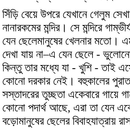
সিঁড়ি বেয়ে উপরে যেখানে গেলুম সেখ
নানারকমের মন্দির। সে মন্দিরে গাম্ভী
যেন ছেলেমানুষের খেলনার মতো। এম
দেখা যায় না–এ যেন ছেলে - ভুলোনো
কিন্তু তার মধ্যে যা - খুশি - তাই এ
কোনো দরকার নেই। বহুকালের পুরাতন 
সস্তাদরের তুচ্ছতা একেবারে গায়ে 
কোনো পদার্থ আছে, এরা তা যেন এ
বড়োমানুষের ছেলের বিবাহযাত্রায় র