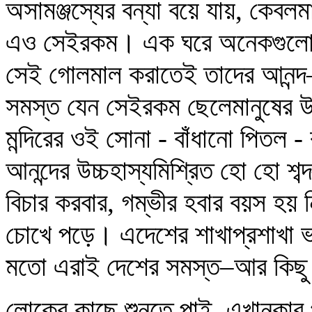
অসামঞ্জস্যের বন্যা বয়ে যায়, কেবলমা
এও সেইরকম। এক ঘরে অনেকগুলো 
সেই গোলমাল করাতেই তাদের আনন্দ– এ
সমস্ত যেন সেইরকম ছেলেমানুষের উৎ
মন্দিরের ওই সোনা - বাঁধানো পিতল - 
আনন্দের উচ্চহাস্যমিশ্রিত হো হো 
বিচার করবার, গম্ভীর হবার বয়স হয়
চোখে পড়ে। এদেশের শাখাপ্রশাখা ভর
মতো এরাই দেশের সমস্ত–আর কিছু
লোকের কাছে শুনতে পাই, এখানকার 