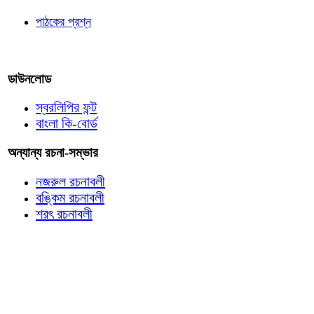
পাঠকের প্রশ্ন
আমাদের লিখুন
ডাউনলোড
স্বরলিপির ফন্ট
বাংলা কি-বোর্ড
অন্যান্য রচনা-সম্ভার
নজরুল রচনাবলী
বঙ্কিম রচনাবলী
শরৎ রচনাবলী