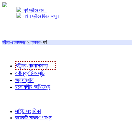
পূর্ণ স্ক্রীনে যান
নর্মাল স্ক্রীনে ফিরে আসুন
প্রকল্প সম্বন্ধে
প্রকল্প রূপায়ণে
রবীন্দ্র-রচনাসমগ্র
>
প্রবন্ধ
> ধর্ম
রবীন্দ্র-রচনাবলী
রবীন্দ্র-রচনাসমগ্র
বর্ণানুক্রমিক সূচি
অনুসন্ধান
রচনাবলীর অধিতথ্য
জ্ঞাতব্য বিষয়
সাইট সহায়িকা
কয়েকটি সাধারণ প্রশ্ন
পাঠকের চোখে