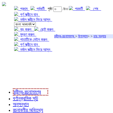
প্রথম
পূর্ববর্তী
পৃষ্ঠা
/৪৩
পরবর্তী
শেষ
পূর্ণ স্ক্রীনে যান
নর্মাল স্ক্রীনে ফিরে আসুন
বড় করুন
ছোট করুন
মুদ্রণ করুন
রবীন্দ্র-রচনাসমগ্র
>
উপন্যাস
>
>
চার অধ্যায়
পাতাটিকে মেইল করুন
পূর্ণ স্ক্রীনে যান
নর্মাল স্ক্রীনে ফিরে আসুন
প্রকল্প সম্বন্ধে
প্রকল্প রূপায়ণে
রবীন্দ্র-রচনাবলী
রবীন্দ্র-রচনাসমগ্র
বর্ণানুক্রমিক সূচি
অনুসন্ধান
রচনাবলীর অধিতথ্য