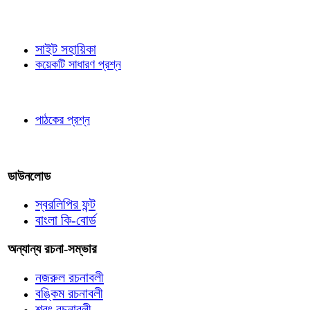
জ্ঞাতব্য বিষয়
সাইট সহায়িকা
কয়েকটি সাধারণ প্রশ্ন
পাঠকের চোখে
পাঠকের প্রশ্ন
আমাদের লিখুন
ডাউনলোড
স্বরলিপির ফন্ট
বাংলা কি-বোর্ড
অন্যান্য রচনা-সম্ভার
নজরুল রচনাবলী
বঙ্কিম রচনাবলী
শরৎ রচনাবলী