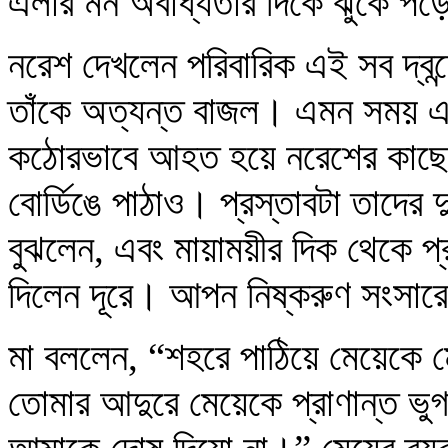
এলার মন অবাধ্যতার দিকে ঝুঁকে প
নরেশ দেখলেন পরিবারিক এই সব দ্বন্
তাঁকে অত্যন্ত বাজল। এমন সময় এ
কঠোরভাবে আহত হয়ে নরেশের কাছে
বোর্ডিঙে পাঠাও। প্রস্তাবটা তাদের দ
বুঝলেন, এবং মায়াময়ীর দিক থেকে প্
দিলেন দূরে। আপন নিষ্করুণ সংসার
মা বললেন, “শহরে পাঠিয়ে মেয়েকে ম
তোমার আদুরে মেয়েকে প্রাণান্ত ভু