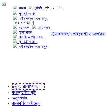
প্রথম
পূর্ববর্তী
পৃষ্ঠা
/১২
পূর্ণ স্ক্রীনে যান
নর্মাল স্ক্রীনে ফিরে আসুন
বড় করুন
ছোট করুন
মুদ্রণ করুন
রবীন্দ্র-রচনাসমগ্র
>
প্রবন্ধ
>
পরিচয়
>
আত্মপরিচয়
পাতাটিকে মেইল করুন
পূর্ণ স্ক্রীনে যান
নর্মাল স্ক্রীনে ফিরে আসুন
প্রকল্প সম্বন্ধে
প্রকল্প রূপায়ণে
রবীন্দ্র-রচনাবলী
রবীন্দ্র-রচনাসমগ্র
বর্ণানুক্রমিক সূচি
অনুসন্ধান
রচনাবলীর অধিতথ্য