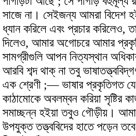
পাগড়িটা আছে ; সে পাগড়ি বহুমূল্য
সাজে না। সেইজন্য আমরা বিদেশ হইত
ধ্যান করিলে এবং প্রচার করিলেও, 
দিলেও, আমার অগোচরে আমার প্রকৃতি
সামগ্রীগুলি আপন নিত্যস্থান অধিকা
আরবি শব্দ থাক্‌ না তবু ভাষাতত্ত্ববি
এক শ্রেণী ;— ভাষার প্রকৃতিগত যে 
কাঠামোকে অবলম্বন করিয়া সৃষ্টির ক
সমাচ্ছন্ন হইয়া তবুও গৌড়ীয়। আমা
উপযুক্ত তত্ত্ববিদের হাতে পড়েন তবে