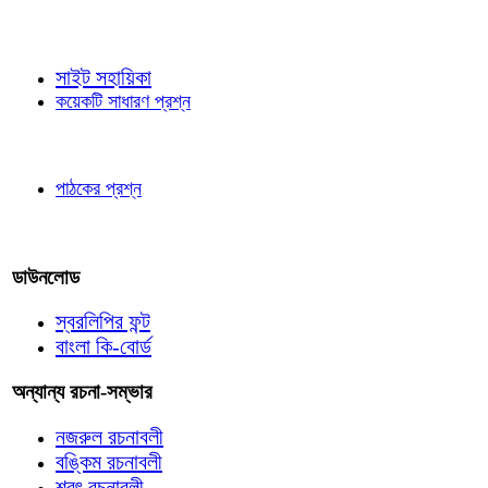
জ্ঞাতব্য বিষয়
সাইট সহায়িকা
কয়েকটি সাধারণ প্রশ্ন
পাঠকের চোখে
পাঠকের প্রশ্ন
আমাদের লিখুন
ডাউনলোড
স্বরলিপির ফন্ট
বাংলা কি-বোর্ড
অন্যান্য রচনা-সম্ভার
নজরুল রচনাবলী
বঙ্কিম রচনাবলী
শরৎ রচনাবলী