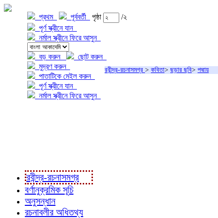
প্রথম
পূর্ববর্তী
পৃষ্ঠা
/২
পূর্ণ স্ক্রীনে যান
নর্মাল স্ক্রীনে ফিরে আসুন
বড় করুন
ছোট করুন
মুদ্রণ করুন
রবীন্দ্র-রচনাসমগ্র
>
কবিতা
>
ছড়ার ছবি
>
পদ্মায়
পাতাটিকে মেইল করুন
পূর্ণ স্ক্রীনে যান
নর্মাল স্ক্রীনে ফিরে আসুন
প্রকল্প সম্বন্ধে
প্রকল্প রূপায়ণে
রবীন্দ্র-রচনাবলী
রবীন্দ্র-রচনাসমগ্র
বর্ণানুক্রমিক সূচি
অনুসন্ধান
রচনাবলীর অধিতথ্য