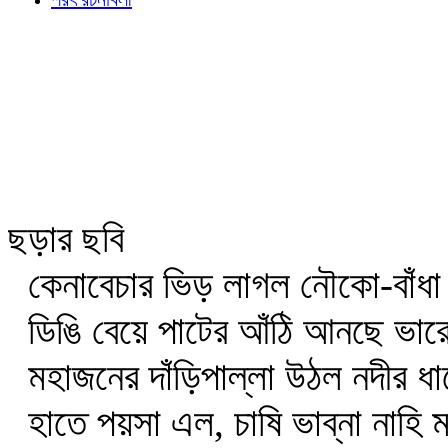
ছড়ার ছবি
কেনাবেচার ভিড় লাগল নৌকো-বাঁধা
ডিঙি বেয়ে পাটের আঁঠি আনছে ভারে
মহাজনের দাঁড়িপাল্লা উঠল নদীর ধ
হাতে পয়সা এল, চাষি ভাব্‌না নাহি ম