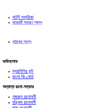
জ্ঞাতব্য বিষয়
সাইট সহায়িকা
কয়েকটি সাধারণ প্রশ্ন
পাঠকের চোখে
পাঠকের প্রশ্ন
আমাদের লিখুন
ডাউনলোড
স্বরলিপির ফন্ট
বাংলা কি-বোর্ড
অন্যান্য রচনা-সম্ভার
নজরুল রচনাবলী
বঙ্কিম রচনাবলী
শরৎ রচনাবলী