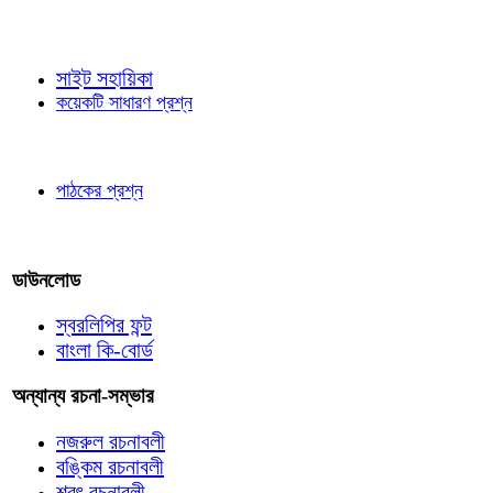
জ্ঞাতব্য বিষয়
সাইট সহায়িকা
কয়েকটি সাধারণ প্রশ্ন
পাঠকের চোখে
পাঠকের প্রশ্ন
আমাদের লিখুন
ডাউনলোড
স্বরলিপির ফন্ট
বাংলা কি-বোর্ড
অন্যান্য রচনা-সম্ভার
নজরুল রচনাবলী
বঙ্কিম রচনাবলী
শরৎ রচনাবলী