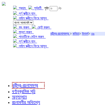
প্রথম
পূর্ববর্তী
পৃষ্ঠা
/৩
পূর্ণ স্ক্রীনে যান
নর্মাল স্ক্রীনে ফিরে আসুন
বড় করুন
ছোট করুন
মুদ্রণ করুন
রবীন্দ্র-রচনাসমগ্র
>
কবিতা
>
উৎসর্গ
>
৩৬
পাতাটিকে মেইল করুন
পূর্ণ স্ক্রীনে যান
নর্মাল স্ক্রীনে ফিরে আসুন
প্রকল্প সম্বন্ধে
প্রকল্প রূপায়ণে
রবীন্দ্র-রচনাবলী
রবীন্দ্র-রচনাসমগ্র
বর্ণানুক্রমিক সূচি
অনুসন্ধান
রচনাবলীর অধিতথ্য