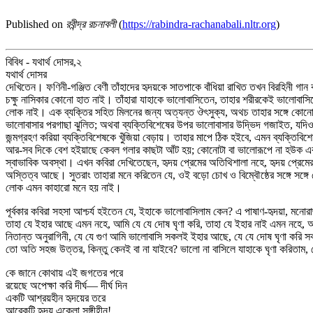
Published on
রবীন্দ্র রচনাবলী
(
https://rabindra-rachanabali.nltr.org
)
বিবিধ - যথার্থ দোসর,২
যথার্থ দোসর
দেখিতেন। ফণিনী-গঞ্জিত বেণী তাঁহাদের হৃদয়কে সাতপাকে বাঁধিয়া রাখিত তখন বিরহিনী গান
চক্ষু নাসিকার কোনো হাত নাই। তাঁহারা যাহাকে ভালোবাসিতেন, তাহার শরীরকেই ভালোবাসি
লোক নাই। এক ব্যক্তির সহিত মিলনের জন্য অত্যন্ত ঔৎসুক্য, অথচ তাহার সঙ্গে কোনো জ
ভালোবাসার পরগাছা ঝুলিত; অথবা ব্যক্তিবিশেষের উপর ভালোবাসার উদ্ভিদ গজাইত, যদিও 
জন্মগ্রহণ করিয়া ব্যক্তিবিশেষকে খুঁজিয়া বেড়ায়। তাহার মাপে ঠিক হইবে, এমন ব্যক্তিবি
আর-সব দিকে বেশ হইয়াছে কেবল গলার কাছটা আঁট হয়; কোনোটা বা ভালোরূপে না হউক এক
স্বাভাবিক অবস্থা। এখন কবিরা দেখিতেছেন, হৃদয় প্রেমের অতিথিশালা নহে, হৃদয় প্রেমের জ
অস্তিত্ব আছে। সুতরাং তাহারা মনে করিতেন যে, ওই বড়ো চোখ ও বিম্বৌষ্ঠের সঙ্গে সঙ্গে 
লোক এমন কাহারো মনে হয় নাই।
পূর্বকার কবিরা সহসা আশ্চর্য হইতেন যে, ইহাকে ভালোবাসিলাম কেন? এ পাষাণ-হৃদয়া, মন
তাহা যে ইহার আছে এমন নহে, আমি যে যে দোষ ঘৃণা করি, তাহা যে ইহার নাই এমন নহে, 
নিতান্ত অনুরাগিনী, যে যে গুণ আমি ভালোবাসি সকলই ইহার আছে, যে যে দোষ ঘৃণা করি সক
তো অতি সহজ উত্তর, কিন্তু কেনই বা না যাইবে? ভালো না বাসিলে যাহাকে ঘৃণা করিতাম
কে জানে কোথায় এই জগতের পরে
রয়েছে অপেক্ষা করি দীর্ঘ— দীর্ঘ দিন
একটি আশ্রয়হীন হৃদয়ের তরে
আরেকটি হৃদয় একেলা সঙ্গীহীন!