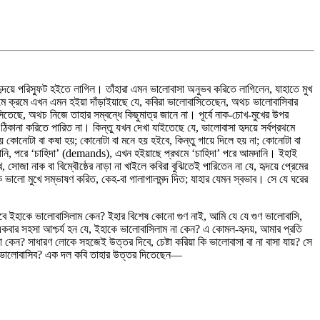
 হৃদয়ে পরিস্ফুট হইতে লাগিল। তাঁহারা এমন ভালোবাসা অনুভব করিতে লাগিলেন, যাহাতে মুখ
্রমে ক্রমে এখন এমন হইয়া দাঁড়াইয়াছে যে, কবিরা ভালোবাসিতেছেন, অথচ ভালোবাসিবার
েছে, অথচ নিজে তাহার সম্বন্ধে কিছুমাত্র জানে না। পূর্বে নাক-চোখ-মুখের উপর
কানা করিতে পারিত না। কিন্তু যখন দেখা যাইতেছে যে, ভালোবাসা হৃদয়ে সর্বপ্রথমে
 হয় কোনোটা বা কষা হয়; কোনোটা বা মনে হয় হইবে, কিন্তু গায়ে দিলে হয় না; কোনোটা বা
নি, পরে ‘চাহিদা’ (demands), এখন হইয়াছে প্রথমে ‘চাহিদা’ পরে আমদানি। ইহাই
সোজা নাক বা বিম্বৌষ্ঠের নাড়া না খাইলে কবিরা বুঝিতেই পারিতেন না যে, হৃদয়ে প্রেমের
ে ভালো মুখে সম্ভাষণ করিত, কেহ-বা গালাগালমন্দ দিত; যাহার যেমন স্বভাব। সে যে ঘরের
 তবে ইহাকে ভালোবাসিলাম কেন? ইহার বিশেষ কোনো গুণ নাই, আমি যে যে গুণ ভালোবাসি,
কবার সহসা আশ্চর্য হন যে, ইহাকে ভালোবাসিলাম না কেন? এ কোমল-হৃদয়, আমার প্রতি
কেন? সাধারণ লোকে সহজেই উত্তর দিবে, চেষ্টা করিয়া কি ভালোবাসা বা না বাসা যায়? সে
 না ভালোবাসিব? এক দল কবি তাহার উত্তর দিতেছেন—