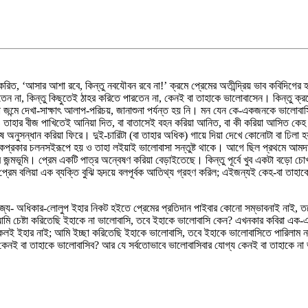
 করিত, ‘আসার আশা রবে, কিন্তু নবযৌবন রবে না!’ ক্রমে প্রেমের অতীন্দ্রিয় ভাব কবিদিগের
তেন না, কিন্তু কিছুতেই ঠাহর করিতে পারতেন না, কেনই বা তাহাকে ভালোবাসেন। কিন্তু ক
ন্মে দেখা-সাক্ষাৎ আলাপ-পরিচয়, জানাশুনা পর্যন্ত হয় নি। মন যেন কে-একজনকে ভালোবাসিত
তাহার বীজ পাখিতেই আনিয়া দিত, বা বাতাসেই বহন করিয়া আনিত, বা কী করিয়া আসিত কেহ ঠি
শেষ অনুসন্ধান করিয়া ফিরে। দুই-চারিটা (বা তাহার অধিক) গায়ে দিয়া দেখে কোনোটা বা ঢিলা
প্রকার চলনসইরূপে হয় ও তাহা লইয়াই ভালোবাসা সন্তুষ্ট থাকে। আগে ছিল প্রথমে আমদা
ন্মভূমি। প্রেম একটি পাত্র অন্বেষণ করিয়া বেড়াইতেছে। কিন্তু পূর্বে খুব একটা বড়ো চোখ, 
প্রেম বলিয়া এক ব্যক্তি বুঝি হৃদয়ে বলপূর্বক আতিথ্য গ্রহণ করিল; এইজন্যই কেহ-বা তাহাক
োরাজ্য- অধিকার-লোলুপ ইহার নিকট হইতে প্রেমের প্রতিদান পাইবার কোনো সম্ভাবনাই নাই,
আমি চেষ্টা করিতেছি ইহাকে না ভালোবাসি, তবে ইহাকে ভালোবাসি কেন? এখনকার কবিরা এক-এ
লই ইহার নাই; আমি ইচ্ছা করিতেছি ইহাকে ভালোবাসি, তবে ইহাকে ভালোবাসিতে পারিলাম না 
, কেনই বা তাহাকে ভালোবাসিব? আর যে সর্বতোভাবে ভালোবাসিবার যোগ্য কেনই বা তাহাকে