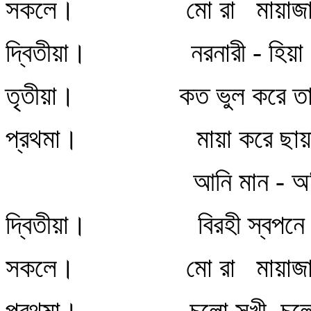
সকলে। মো রা মায়াজাল 
দ্বিতীয়া। নরনারী - হিয়া মো 
তৃতীয়া। কত ভুল করে তারা,
প্রথমা। মায়া করে ছায়া ফে
আনি মান - অভি
দ্বিতীয়া। বিরহী স্বপনে পা
সকলে। মো রা মায়াজাল 
প্রথমা। চলো সখী, চল