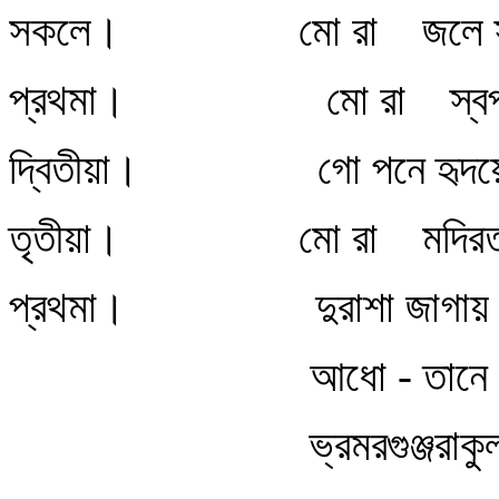
সকলে। মো রা জলে স্থলে ক
প্রথমা। মো রা স্বপন রচ
দ্বিতীয়া। গো পনে হৃদয়ে প
তৃতীয়া। মো রা মদিরতরঙ্গ 
প্রথমা। দুরাশা জাগায় প্রা
আধো - তানে ভাঙা 
ভ্রমরগুঞ্জরাকুল বকুল