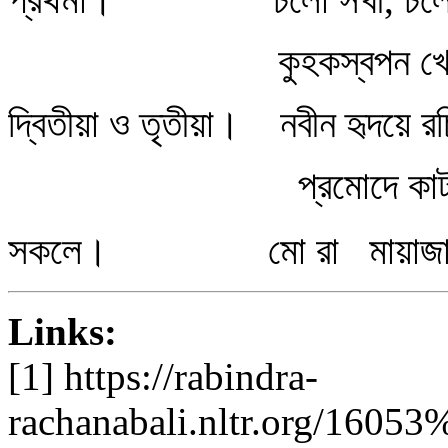
কুহকস্বপন খেলা খে
দ্বিতীয়া ও তৃতীয়া। নবীন হৃদয়ে র
প্রমোদে কাটাব নব ব
সকলে। মো রা মায়াজাল 
Links:
[1] https://rabindra-
rachanabali.nltr.org/160