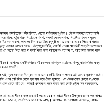
ানতত্ত্ব, কার্লাইলের গভীর চিন্তা, বেনের দর্শশাস্ত্রে মুখরিত। সৌভাগ্যক্রমে তাতে আমি
করে থাকে, তুমি নাচে গিয়েছিলে কি না, কনসর্ট কেমন লাগল, থিয়েটারে একজন নূতন
 দিন বেশ ভালো, কালকের দিন বড়ো মিজরেব্‌ল্‌ ছিল। এ দেশের মেয়েরা পিয়ানো বাজায়,
য়েরা কাজের লোক। টেম্‌পারেন্স মীটিং, ওয়ার্কিং মেন্‌স্‌ সোসাইটি প্রভৃতি যতপ্রকার
যে ‘বলে’ গিয়ে নাচা বা ফ্লার্ট করে সময় কাটানো সংগত হয় না, তাই তাঁরা অনেক কাজ
পাই নে। আমাদের একটি কবিতার বই কেনবার আবশ্যক হয়েছিল, কিন্তু কাছাকাছির মধ্যে
 দোকানও তেমনি।
ই, মুখে যেন মহা উদ্বেগ, সময় তাদের ফাঁকি দিয়ে না পালায় এই তাদের প্রাণপণ চেষ্টা।
টা, এমন চারি দিক থেকে হুস হাস করে ট্রেন ছুটেছে। সে ট্রেনগুলোর চেহারা লণ্ডনের
 কেন ভেবে পাই নে। আমরা একবার লণ্ডনে যাবার সময় দৈবাৎ ট্রেন মিস করেছিলেম,
 না, তাতে শীতের সঙ্গে মারামারি করতে হয়। তা ছাড়া শীতের উপদ্রবে এদের কত কাপড়
া থাকলে চলে না, তার উপরে আবার মদ আছে। আমাদের বাংলার খাওয়া নামমাত্র, কাপড়