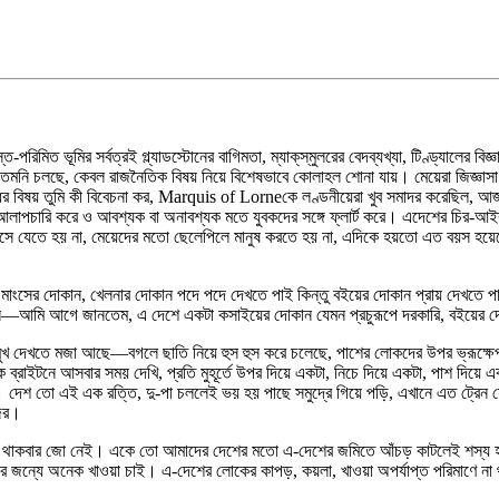
িত ভূমির সর্বত্রই গ্ল্যাডস্টোনের বাগিমতা, ম্যাক্‌স্‌মুলরের বেদব্যখ্যা, টিণ্ড্যালের বিজ্ঞ
 তেমনি চলছে, কেবল রাজনৈতিক বিষয় নিয়ে বিশেষভাবে কোলাহল শোনা যায়। মেয়েরা জিজ্ঞাসা 
্ধের বিষয় তুমি কী বিবেচনা কর, Marquis of Lorneকে লণ্ডনীয়েরা খুব সমাদর করেছিল, আজ
পচারি করে ও আবশ্যক বা অনাবশ্যক মতে যুবকদের সঙ্গে ফ্লার্ট করে। এদেশের চির-আইবুড়ো মে
সে যেতে হয় না, মেয়েদের মতো ছেলেপিলে মানুষ করতে হয় না, এদিকে হয়তো এত বয়স হয়েছে 
 মাংসের দোকান, খেলনার দোকান পদে পদে দেখতে পাই কিন্তু বইয়ের দোকান প্রায় দেখতে 
িল—আমি আগে জানতেম, এ দেশে একটা কসাইয়ের দোকান যেমন প্রচুরূপে দরকারি, বইয়ের
খ দেখতে মজা আছে—বগলে ছাতি নিয়ে হুস হুস করে চলেছে, পাশের লোকদের উপর ভ্রূক্ষেপ নে
্রাইটনে আসবার সময় দেখি, প্রতি মুহূর্তে উপর দিয়ে একটা, নিচে দিয়ে একটা, পাশ দিয়ে এক
েশ তো এই এক রত্তি, দু-পা চললেই ভয় হয় পাছে সমুদ্রে গিয়ে পড়ি, এখানে এত ট্রেন যে
জির।
বসে থাকবার জো নেই। একে তো আমাদের দেশের মতো এ-দেশের জমিতে আঁচড় কাটলেই শস্য হয়
বার জন্যে অনেক খাওয়া চাই। এ-দেশের লোকের কাপড়, কয়লা, খাওয়া অপর্যাপ্ত পরিমাণে ন