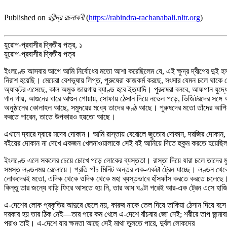
Published on
রবীন্দ্র রচনাবলী
(
https://rabindra-rachanabali.nltr.org
)
য়ুরোপ-প্রবাসীর দ্বিতীয় পত্র, ১
য়ুরোপ-প্রবাসীর দ্বিতীয় পত্র
ইংলণ্ডে আসবার আগে আমি নির্বোধের মতো আশা করেছিলেম যে, এই ক্ষুদ্র দ্বীপের দুই হস্ত-পরিম
নিরাশ হয়েছি। মেয়েরা বেশভূষায় লিপ্ত, পুরুষেরা কাজকর্ম করছে, সংসার যেমন চলে থাকে
অ্যাক্‌টর এসেছে, কাল অমুক জায়গায় ব্যাণ্ড হবে ইত্যাদি। পুরুষেরা বলবে, আফগান যুদ
গান গায়, আগুনের ধারে আগুন পোয়ায়, সোফায় ঠেসান দিয়ে নভেল পড়ে, ভিজিটরদের সঙ্গে আলা
অনুষ্ঠানের কোলাহল আছে, সমুদয়ের মধ্যে তাদের কণ্ঠ আছে। পুরুষদের মতো তাঁদের আপি
করতে পারেন, তাতে উপকারও হয়তো আছে।
এখানে দ্বারে দ্বারে মদের দোকান। আমি রাস্তায় বেরোলে জুতোর দোকান, দরজির দোকান,
বইয়ের দোকান না দেখে একজন খেলনাওয়ালাকে সেই বই আনিয়ে দিতে হুকুম করতে হয়েছ
ইংলণ্ডে এলে সকলের চেয়ে চোখে পড়ে লোকের ব্যস্ততা। রাস্তা দিয়ে যারা চলে তাদের মু
সমস্ত লণ্ডনময় রেলোয়ে। প্রতি পাঁচ মিনিট অন্তর এক-একটা ট্রেন যাচ্ছে। লণ্ডন থেকে ব
লোকদেরই মতো, এদিক থেকে ওদিক থেকে মহা ব্যস্তভাবে হাঁসফাঁস করতে করতে চলেছে। দ
কিন্তু তার জন্যে বাড়ি ফিরে আসতে হয় নি, তার আধ ঘণ্টা পরেই আর-এক ট্রেন এসে হা
এ-দেশের লোক প্রকৃতির আদুরে ছেলে নয়, কারুর নাকে তেল দিয়ে তাকিয়া ঠেসান দিয়ে 
দরকার হয় তার ঠিক নেই—তার পরে কম খেলে এ-দেশে বাঁচবার জো নেই; শরীরে তাপ জন্মা
পরাও তাই। এ-দেশে যার ক্ষমতা আছে সেই মাথা তুলতে পারে, দুর্বল লোকদের