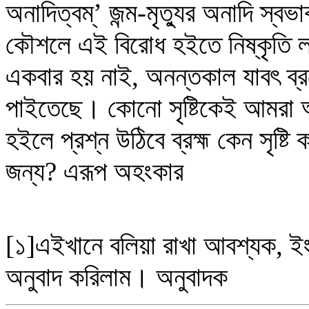
অনাদিত্বম্‌’ জন্ম-মৃত্যুর অনাদি স্বভা
কৌশলে এই বিরোধ হইতে নিষ্কৃতি লা
একবার হয় নাই, অনন্তকাল যাবৎ ব্রহ্
পাইতেছে। কোনো সৃষ্টিকেই আমরা আদি
হইলে প্রশ্ন উঠিবে ব্রহ্ম কেন সৃষ্ট
জন্য? এরূপ অহংকার
[১]এইখানে বলিয়া রাখা আবশ্যক, ইংর
অনুবাদ করিলাম। অনুবাদক