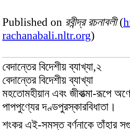
Published on
রবীন্দ্র রচনাবলী
(
h
rachanabali.nltr.org
)
বেদান্তের বিদেশীয় ব্যাখ্যা,২
বেদান্তের বিদেশীয় ব্যাখ্যা
মহতোমহীয়ান এবং জীবাত্মা-রূপে অণোর
পাপপুণ্যের দণ্ডপুরস্কারবিধাতা।
শংকর এই-সমস্ত বর্ণনাকে তাঁহার সগু