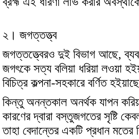
ব্রহ্ম এই ধারণা লাভ করার অবস্থা
২। জগত্তত্ত্ব
জগত্তত্ত্বেরও দুই বিভাগ আছে, ব্যব
জগৎকে সত্য বলিয়া ধরিয়া লওয়া হইয়াছে
বিচিত্র কল্পনা-সহকারে বর্ণিত হইয়া
কিন্তু অনন্তকাল অনর্থক যাপন করি
কারণের দ্বারা বস্তুজগতের সৃষ্টি কেব
তাহা বেদান্তের একটি প্রধান মতের