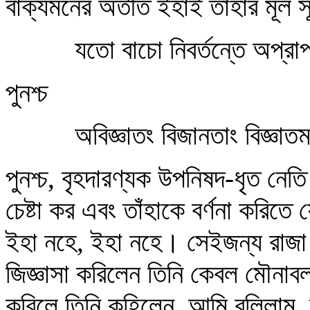
বাক্যমনের অতীত ইহাই তাহার মূল স
যতো বাচো নিবর্তন্তে অপ্রাপ
পুনশ্চ
অবিজ্ঞাতং বিজানতাং বিজ্ঞাতমব
পুনশ্চ, বৃহদারণ্যক উপনিষদ-ধৃত নেতি
চেষ্টা কর এবং তাঁহাকে বর্ণনা করিত
ইহা নহে, ইহা নহে। সেইজন্য রাজা বা
জিজ্ঞাসা করিলেন তিনি কেবল মৌনাবলম
করিলে তিনি কহিলেন, আমি বলিলাম, কিন