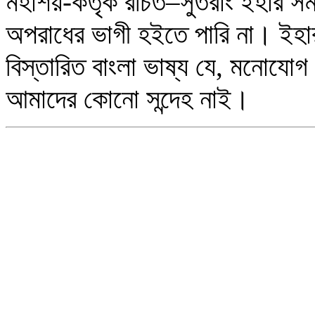
মহাশয়-কর্তৃক রচিত–সুতরাং ইহার স
অপরাধের ভাগী হইতে পারি না। ইহার
বিস্তারিত বাংলা ভাষ্য যে, মনোযোগ 
আমাদের কোনো সন্দেহ নাই।