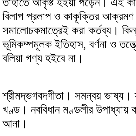
তাহাতে আকৃষ্ট হইয়া পড়েন। এই ক
বিলাপ প্রলাপ ও কাকূক্তির আক্রমণ হ
সমালোচকমাত্রেই করা কর্তব্য। কিন্তু
ভূমিকম্পমূলক ইতিহাস, বর্ণনা ও তত
বলিয়া গণ্য হইবে না।
শ্রীমদ্ভগবদগীতা। সমন্বয় ভাষ্য। স
খণ্ড। নববিধান মণ্ডলীর উপাধ্যায় ক
আনা।