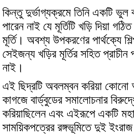
কিন্তু দুর্ভাগ্যক্রমে তিনি একটি 
পারেন নাই যে মূর্তিটি খড়ি দিয়া গঠ
মূর্তি। অবশ্য উপকরণের পার্থক্যে শি
সেইজন্য খড়ির মূর্তির সহিত প্রাচীন
নাই।
এই ছিদ্রটি অবলম্বন করিয়া কোনো অ
কাগজে বার্ড্‌বুডের সমালোচনার বিরুদ্
করিয়াছিলেন এবং এইরূপে একটি মহারাষ
সাময়িকপত্রের রঙ্গভূমিতে দুই ইংর