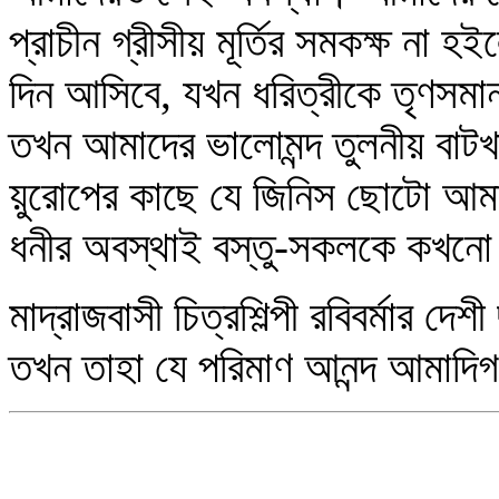
প্রাচীন গ্রীসীয় মূর্তির সমকক্ষ না
দিন আসিবে, যখন ধরিত্রীকে তৃণসম
তখন আমাদের ভালোমন্দ তুলনীয় বাট
য়ুরোপের কাছে যে জিনিস ছোটো আম
ধনীর অবস্থাই বস্তু-সকলকে কখন
মাদ্রাজবাসী চিত্রশিল্পী রবিবর্মার দ
তখন তাহা যে পরিমাণ আনন্দ আমাদি