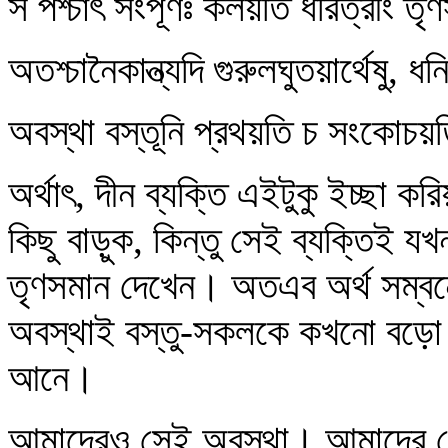
স পশ্চাৎ সংপূর্ণঃ কলয়তি ধরিত্রীং ত
অতশ্চানৈকান্ত্যদি গুরুলঘুতয়ার্থেষু, ধনিন
অবস্থা বস্তূনি প্রথয়তি চ সংকোচয়
অর্থাৎ, দীন ব্যক্তি এইটুকু ইচ্ছা করি
কিছু বাড়ুক, কিন্তু সেই ব্যক্তিই যখ
তৃণসমান দেখেন। অতএব অর্থ সম্বন্
অবস্থাই বস্তু-সকলকে কখনো বড়ো
আনে।
আমাদেরও সেই অবস্থা। আমাদের কোনো 