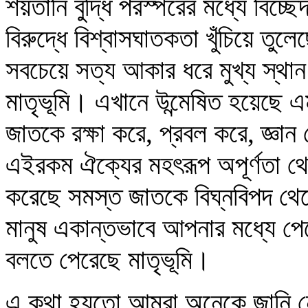
শয়তানি বুদ্ধি পরস্পরের মধ্যে বিচ্
বিরুদ্ধে বিশ্বাসঘাতকতা খুঁচিয়ে তু
সবচেয়ে সত্য আকার ধরে মুখ্য স্থা
মাতৃভূমি। এখানে উন্মেষিত হয়েছে 
জাতকে রক্ষা করে, প্রবল করে, জ্ঞান দ
এইরকম ঐক্যের মহৎরূপ অপূর্ণতা থেকে
করেছে সমস্ত জাতকে বিঘ্নবিপদ থেকে
মানুষ একান্তভাবে আপনার মধ্যে পে
বলতে পেরেছে মাতৃভূমি।
এ কথা হয়তো আমরা অনেকে জানি নে য