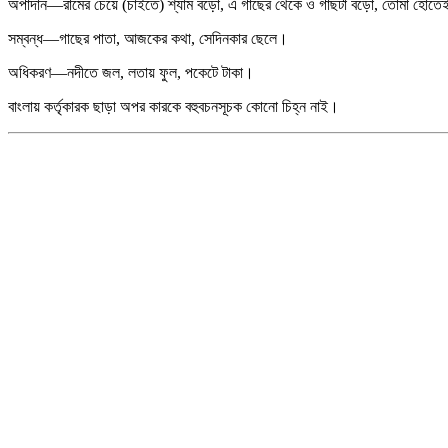
অপাদান—রামের চেয়ে (চাইতে) শ্যাম বড়ো, এ গাছের থেকে ও গাছটা বড়ো, তোমা হোতেই
সম্বন্ধ—গাছের পাতা, আজকের কথা, সেদিনকার ছেলে।
অধিকরণ—নদীতে জল, লতায় ফুল, পকেটে টাকা।
বাংলায় কর্তৃকারক ছাড়া অপর কারকে বহুবচনসূচক কোনো চিহ্ন নাই।