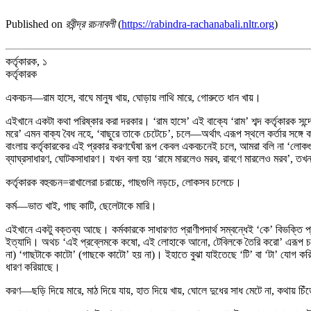
Published on
রবীন্দ্র রচনাবলী
(
https://rabindra-rachanabali.nltr.org
)
কর্তৃকারক, ১
কর্তৃকারক
একবচন—রাম হাসে, বাঘে মানুষ খায়, ঘোড়ায় লাথি মারে, গোরুতে ধান খায়।
এইখানে একটা কথা পরিষ্কার করা দরকার। ‘রাম হাসে’ এই বাক্যে ‘রাম’ শব্দ কর্তৃকারক সন্দে
মরে’ এমন বাক্য বৈধ নহে, ‘বাছুরে তাকে চেটেচে’, চলে—অর্থাৎ এরূপ স্থলে কর্তার সঙ্গ
বাংলায় কর্তৃকারকের এই প্রকার করণঘেঁষা রূপ কেবল একবচনেই চলে, আমরা বলি না ‘লোকগ
ব্যাঘ্রসাধারণ, ঘোটকসাধারণ। যখন বলা হয় ‘রামে মারলেও মরব, রাবণে মারলেও মরব’, তখন 
কর্তৃকারক বহুবচন=রাখালেরা চরাচ্চে, গাছগুলি নড়চে, লোকসব চলেচে।
কর্ম—ভাত খাই, গাছ কাটি, ছেলেটাকে মারি।
এইখানে একটু বক্তব্য আছে। কর্মকারকে সাধারণত প্রাণীপদার্থ সম্বন্ধেই ‘কে’ বিভক্তি 
ইত্যাদি। অথচ ‘এই প্রব্লেমকে কষো, এই লোহাকে আনো, টেবিলকে তৈরি করো’ এরূপ চলে 
না) ‘গাছটাকে কাটো’ (গাছকে কাটো’ হয় না)। ইহাতে বুঝা যাইতেছে ‘টি’ বা ‘টা’ যোগ করি
ধারণ করিয়াছে।
করণ—ছড়ি দিয়ে মারে, মাঠ দিয়ে যায়, হাত দিয়ে খায়, ঘোলে দুধের সাধ মেটে না, কথায় চি