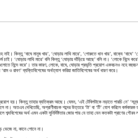
হ নাই। কিন্তু ‘বাঘে মানুষ খায়’, ‘ঘোড়ায় লাথি মারে’, ‘গোরুতে ধান খায়’, বাক্যে ‘বাঘে’ ‘ঘ
ে কর্ম চাই। ‘ঘোড়ায় লাথি মারে’ বলি কিন্তু ‘ঘোড়ায় দাঁড়িয়ে আছে’ বলি না। ‘লোকে নিন্দে 
ুলোতে নিন্দে করে’। তার কারণ, লোকে, বাঘে, ঘোড়ায় প্রভৃতি প্রয়োগ একবচনও নহে বহুবচন
‘রাম ও রাবণ’ ব্যক্তিবিশেষের অর্থত্যাগ করিয়া জাতিবিশেষের অর্থ ধারণ করে।
প্রয়োগ হয়। কিন্তু তাহার ব্যতিক্রম আছে। যেমন, ‘এই টেবিলটাকে নড়াতে পারচি নে’ ‘সন্ন
না। অতএব দেখিতেছি, অপ্রাণীবাচক শব্দের উত্তরে ‘টা’ বা ‘টি’ যোগ করিলে কর্মকারক 
লে শব্দবিশেষের অর্থ এমন একটা সুনির্দিষ্টতার জোর পায় যে তাহা যেন কতকটা প্রাণের গৌরব
ঁড়ে ভেজে না, কানে শোনে না।