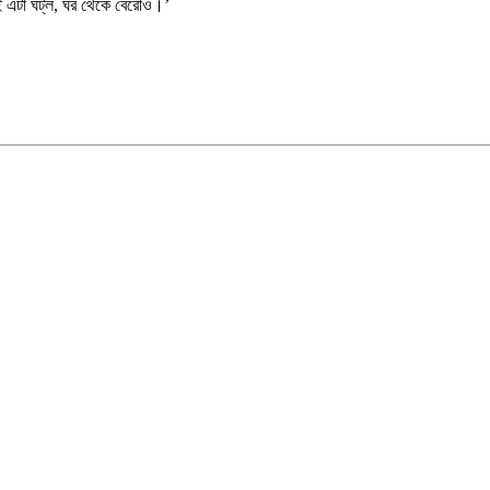
 এটা ঘট্‌ল, ঘর থেকে বেরোও।’