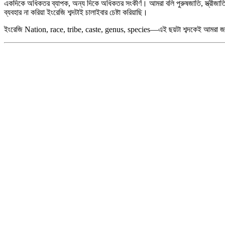
একদিকে অধিকতর ব্যাপক, অন্য দিকে অধিকতর সংকীর্ণ। আমরা বলি পুরুষজাতি, স্ত্রীজাতি, 
ব্যবহার না করিয়া ইংরেজি শব্দটাই চালাইবার চেষ্টা করিয়াছি।
ইংরেজি Nation, race, tribe, caste, genus, species—এই ছয়টা শব্দকেই আমরা জাতি শব