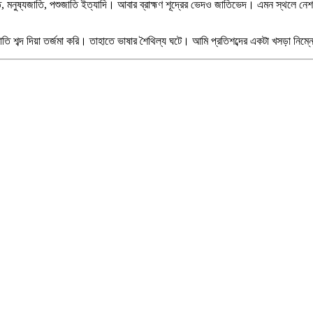
মনুষ্যজাতি, পশুজাতি ইত্যাদি। আবার ব্রাহ্মণ শূদ্রের ভেদও জাতিভেদ। এমন স্থলে নেশনের 
্দ দিয়া তর্জমা করি। তাহাতে ভাষার শৈথিল্য ঘটে। আমি প্রতিশব্দের একটা খসড়া নিম্নে 