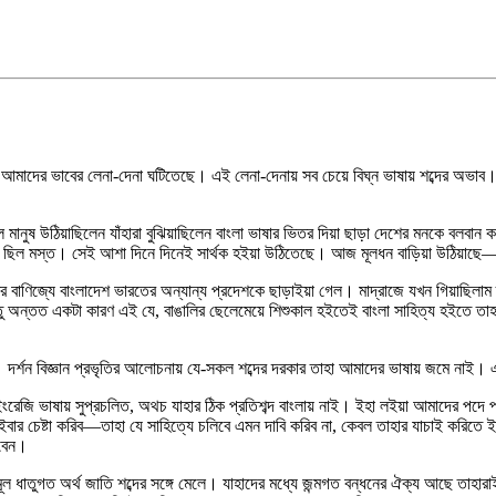
াটে আমাদের ভাবের লেনা-দেনা ঘটিতেছে। এই লেনা-দেনায় সব চেয়ে বিঘ্ন ভাষায় শব্দের অভা
নুষ উঠিয়াছিলেন যাঁহারা বুঝিয়াছিলেন বাংলা ভাষার ভিতর দিয়া ছাড়া দেশের মনকে বলবান কর
ু আশা ছিল মস্ত। সেই আশা দিনে দিনেই সার্থক হইয়া উঠিতেছে। আজ মূলধন বাড়িয়া উঠিয়া
বের বাণিজ্যে বাংলাদেশ ভারতের অন্যান্য প্রদেশকে ছাড়াইয়া গেল। মাদ্রাজে যখন গিয়াছিল
তু অন্তত একটা কারণ এই যে, বাঙালির ছেলেমেয়ে শিশুকাল হইতেই বাংলা সাহিত্য হইতে তাহ
 দর্শন বিজ্ঞান প্রভৃতির আলোচনায় যে-সকল শব্দের দরকার তাহা আমাদের ভাষায় জমে নাই। 
রেজি ভাষায় সুপ্রচলিত, অথচ যাহার ঠিক প্রতিশব্দ বাংলায় নাই। ইহা লইয়া আমাদের পদ
বার চেষ্টা করিব—তাহা যে সাহিত্যে চলিবে এমন দাবি করিব না, কেবল তাহার যাচাই করিতে
ইবেন।
মূল ধাতুগত অর্থ জাতি শব্দের সঙ্গে মেলে। যাহাদের মধ্যে জন্মগত বন্ধনের ঐক্য আছে তাহ