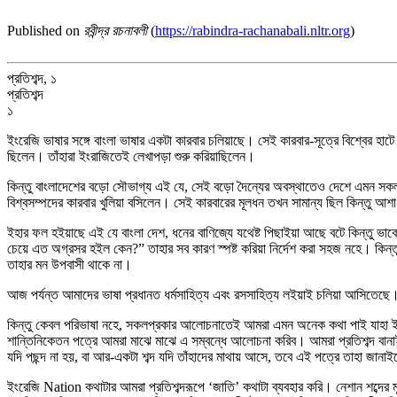
Published on
রবীন্দ্র রচনাবলী
(
https://rabindra-rachanabali.nltr.org
)
প্রতিশব্দ, ১
প্রতিশব্দ
১
ইংরেজি ভাষার সঙ্গে বাংলা ভাষার একটা কারবার চলিয়াছে। সেই কারবার-সূত্রে বিশ্বের হ
ছিলেন। তাঁহারা ইংরাজিতেই লেখাপড়া শুরু করিয়াছিলেন।
কিন্তু বাংলাদেশের বড়ো সৌভাগ্য এই যে, সেই বড়ো দৈন্যের অবস্থাতেও দেশে এমন সকল মা
বিশ্বসম্পদের কারবার খুলিয়া বসিলেন। সেই কারবারের মূলধন তখন সামান্য ছিল কিন্ত
ইহার ফল হইয়াছে এই যে বাংলা দেশ, ধনের বাণিজ্যে যথেষ্ট পিছাইয়া আছে বটে কিন্তু ভা
চেয়ে এত অগ্রসর হইল কেন?” তাহার সব কারণ স্পষ্ট করিয়া নির্দেশ করা সহজ নহে। কিন্
তাহার মন উপবাসী থাকে না।
আজ পর্যন্ত আমাদের ভাষা প্রধানত ধর্মসাহিত্য এবং রসসাহিত্য লইয়াই চলিয়া আসিতেছে।
কিন্তু কেবল পরিভাষা নহে, সকলপ্রকার আলোচনাতেই আমরা এমন অনেক কথা পাই যাহা ইং
শান্তিনিকেতন পত্রে আমরা মাঝে মাঝে এ সম্বন্ধে আলোচনা করিব। আমরা প্রতিশব্দ বানাই
যদি পছন্দ না হয়, বা আর-একটা শব্দ যদি তাঁহাদের মাথায় আসে, তবে এই পত্রে তাহা জানা
ইংরেজি Nation কথাটার আমরা প্রতিশব্দরূপে ‘জাতি’ কথাটা ব্যবহার করি। নেশান শব্দের 