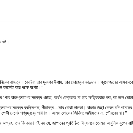
া নেই।
ব ধনিকের রাজত্ব। কোরিয়া তার মুনফার উপায়, তার ভোজ্যের ভাণ্ডার। প্রয়োজনের আসবাবকে
ত্ন করলেই তার পক্ষে যথেষ্ট।”
ের ‘পরে রাজপ্রতাপের সম্বন্ধ খাটাত, অর্থাৎ বৈশ্যরাজ না হয়ে ক্ষত্রিয়রাজ হত, তা হলে ত
রাজপ্রতাপের সম্বন্ধ ব্যক্তিগত, সীমাবদ্ধ—তার বোঝা হালকা। রাজার ইচ্ছা কেবল যদি শাস
কটি গোটা দেশের পণ্যদ্রব্যে পরিণত। আমরা লোভের জিনিস; আত্মীয়তার না, গৌরবের না।”
গ্রহ, তার কি কারণ এই নয় যে, জাপানের প্রতিষ্ঠিত বিদ্যালয়ে তোমরা আধুনিক যুগের রাষ্ট্