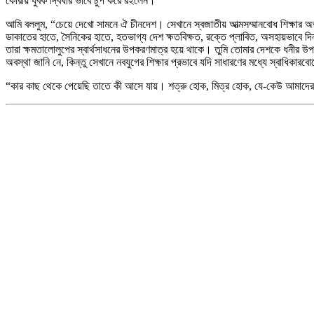
কোরীয় যুবক দ্বিধার ভাবে চুপ করে রইলেন।
আমি বললুম, “চেয়ে দেখো সামনে ঐ চীনদেশ। সেখানে স্বজাতীয় আত্মসম্মানবোধ শিক্ষার অভাব
ডাকাতের হাতে, সৈনিকের হাতে, হতভাগ্য দেশ ক্ষতবিক্ষত, রক্তে প্লাবিত, অসহায়ভাবে দিনরা
তারা ক্ষমতালোলুপের স্বার্থসাধনের উপকরণমাত্র হয়ে থাকে। তুমি তোমার দেশকে ধনীর উপক
অবস্থা জানি নে, কিন্তু সেখানে নবযুগের শিক্ষার প্রভাবে যদি সাধারণের মধ্যে স্বাধিক
“কার কাছ থেকে পেয়েছি তাতে কী আসে যায়। শত্রু হোক, মিত্র হোক, যে-কেউ আমাদের 