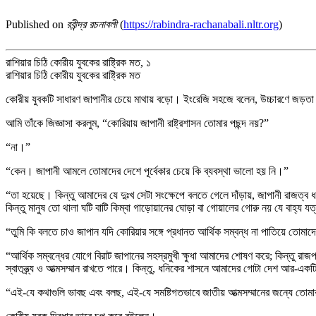
Published on
রবীন্দ্র রচনাবলী
(
https://rabindra-rachanabali.nltr.org
)
রাশিয়ার চিঠি কোরীয় যুবকের রাষ্ট্রিক মত, ১
রাশিয়ার চিঠি কোরীয় যুবকের রাষ্ট্রিক মত
কোরীয় যুবকটি সাধারণ জাপানীর চেয়ে মাথায় বড়ো। ইংরেজি সহজে বলেন, উচ্চারণে জড়ত
আমি তাঁকে জিজ্ঞাসা করলুম, “কোরিয়ায় জাপানী রাষ্ট্রশাসন তোমার পছন্দ নয়?”
“না।”
“কেন। জাপানী আমলে তোমাদের দেশে পূর্বেকার চেয়ে কি ব্যবস্থা ভালো হয় নি।”
“তা হয়েছে। কিন্তু আমাদের যে দুঃখ সেটা সংক্ষেপে বলতে গেলে দাঁড়ায়, জাপানী রাজত্
কিন্তু মানুষ তো থালা ঘটি বাটি কিম্বা গাড়োয়ানের ঘোড়া বা গোয়ালের গোরু নয় যে বাহ্য য
“তুমি কি বলতে চাও জাপান যদি কোরিয়ার সঙ্গে প্রধানত আর্থিক সম্বন্ধ না পাতিয়ে তোমাদ
“আর্থিক সম্বন্ধের যোগে বিরাট জাপানের সহস্রমুখী ক্ষুধা আমাদের শোষণ করে; কিন্তু 
স্বাতন্ত্র্য ও আত্মসম্মান রাখতে পারে। কিন্তু, ধনিকের শাসনে আমাদের গোটা দেশ আর-এ
“এই-যে কথাগুলি ভাবছ এবং বলছ, এই-যে সমষ্টিগতভাবে জাতীয় আত্মসম্মানের জন্যে তোমার আ