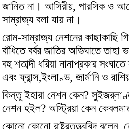
জানিত না। আসিরীয়, পারসিক ও আলে
সাম্রাজ্য বলা যায় না।
রোম-সাম্রাজ্য নেশনের কাছাকাছি গিয়া
বাঁধিতে বর্বর জাতির অভিঘাতে তাহা
বহু শতাব্দী ধরিয়া নানাপ্রকার সংঘাতে
এবং ফ্রান্স,ইংলাণ্ড, জার্মানি ও রা
কিন্তু ইহারা নেশন কেন? সুইজর্‌লা
নেশন হইল? অস্ট্রিয়া কেন কেবলমা
কোনো কোনো রাষ্ট্রতত্ত্ববিদ্‌ বলেন