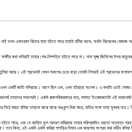
 নাই তখন একতরফা বিচারে যাহা হইতে পারে তাহাই ঘটিয়া থাকে, অর্থাৎ বিচারকের মেজাজ
ীর কথা শুনিয়াই তাহার শেষ-নিষ্পত্তি হইতে পারে না। নানা সূক্ষ্ম জিনিসের উপর মানুষের
তুলিয়া আছে। এই প্রভেদটা যেমন সকলের চেয়ে বড়ো তেমনি নিশ্চয়ই এই প্রভেদের ফলাফ
ছিল, এখন একটি জাতি বসিয়াছে। আগে ছিল এক, এখন হইয়াছে অনেক। এ কথাটা এতই সোজা যে, 
ারতবর্ষ তাহাদের সকলেরই। একটা রাজপরিবারমাত্র নহে, সমস্ত ইংরেজজাতটা এই ভারতবর্ষকে
র পিঠে মাহুত বসিয়া তাহাকে মাঝে মাঝে অঙ্কুশ দিয়া মারে, হাতির পক্ষে তাহা সুখকর নহে।
ার হইতে পারে, এবং যে ব্যক্তি ফুল আহরণ করিয়াছে তাহার পরিশ্রমটাও হয়তো অত্যন্ত প্রত্
না। তবে কিনা, এই একটা একটা করিয়া পাপড়ির হিসাব এক জায়গায় সংগ্রহ করা কঠিন বলিয়া 