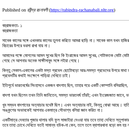
Published on
রবীন্দ্র রচনাবলী
(
https://rabindra-rachanabali.nltr.org
)
বহুরাজকতা- ১
বহুরাজকতা
সাবেক কালের সঙ্গে এখনকার কালের তুলনা করিতে আমরা ছাড়ি না। সাবেক কাল যখন হাজির
বিচারের উপরে ভরসা রাখা যায় না।
আমাদের পক্ষে মোগলের আমল সুখের ছিল কি ইংরাজের আমল সুখের, গোটাকতক মোটা মোটা সাক্ষ
গেছে সে আপনার অনেক সাক্ষীসাবুদ সঙ্গে লইয়া গেছে।
কিন্তু সেকাল-একালের একটা মস্ত প্রভেদ ছোটোবড়ো আর-সমস্ত প্রভেদের উপরে মাথা 
প্রভেদটির কথাই সংক্ষেপে পাড়িয়া দেখিতে চাই।
ইতিপূর্বে ভারতবর্ষের সিংহাসনে একজন বাদশাহ ছিল, তাহার পরে একটি কোম্পানি বসিয়া
বাদশা যখন ছিলেন তখন তিনি জানিতেন, সমস্ত ভারতবর্ষ তাঁরই; এখন ইংরেজজাত জানে, ভ
খুব সম্ভব বাদশাহের অত্যাচার যথেষ্ট ছিল। এখন অত্যাচার নাই, কিন্তু বোঝা আছে। হাতি
অঙ্কুশের অভাবকেই আপনার একমাত্র সৌভাগ্য বলিয়া জ্ঞান করিত না।
একটিমাত্র দেবতার পূজার থালায় যদি ফুল সাজাইয়া দেওয়া যায় তবে তাহা দেখিতে স্তূপাক
তবে তাহা চোখে দেখিতে যতই সামান্য হউক-না কেন, তলে তলে ব্যাপারখানা বড়ো কম হয় 