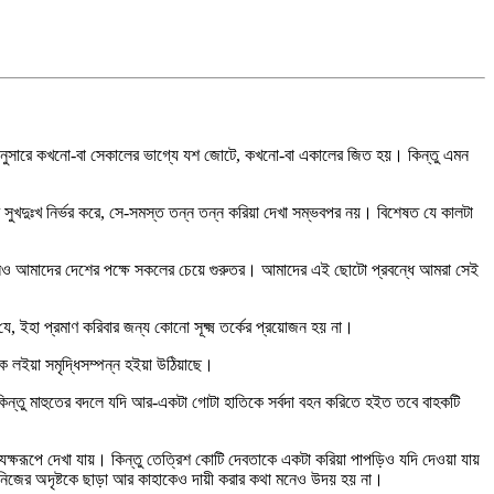
 অনুসারে কখনো-বা সেকালের ভাগ্যে যশ জোটে, কখনো-বা একালের জিত হয়। কিন্তু এমন
 সুখদুঃখ নির্ভর করে, সে-সমস্ত তন্ন তন্ন করিয়া দেখা সম্ভবপর নয়। বিশেষত যে কালটা
লও আমাদের দেশের পক্ষে সকলের চেয়ে গুরুতর। আমাদের এই ছোটো প্রবন্ধে আমরা সেই
ইহা প্রমাণ করিবার জন্য কোনো সূক্ষ্ম তর্কের প্রয়োজন হয় না।
 লইয়া সমৃদ্ধিসম্পন্ন হইয়া উঠিয়াছে।
 কিন্তু মাহুতের বদলে যদি আর-একটা গোটা হাতিকে সর্বদা বহন করিতে হইত তবে বাহকটি
যক্ষরূপে দেখা যায়। কিন্তু তেত্রিশ কোটি দেবতাকে একটা করিয়া পাপড়িও যদি দেওয়া যায়
নিজের অদৃষ্টকে ছাড়া আর কাহাকেও দায়ী করার কথা মনেও উদয় হয় না।