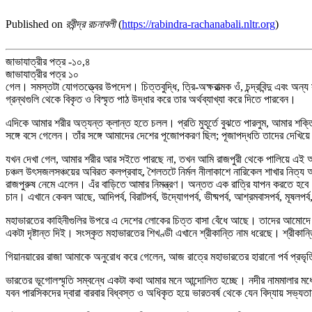
Published on
রবীন্দ্র রচনাবলী
(
https://rabindra-rachanabali.nltr.org
)
জাভাযাত্রীর পত্র -১০,৪
জাভাযাত্রীর পত্র ১০
গেল। সমস্তটা যোগতত্ত্বের উপদেশ। চিত্তবুদ্ধি, ত্রি-অক্ষরাত্মক ওঁ, চন্দ্রবিন্দু এবং 
গ্রন্থগুলি থেকে বিকৃত ও বিস্মৃত পাঠ উদ্ধার করে তার অর্থব্যাখ্যা করে দিতে পারবেন।
এদিকে আমার শরীর অত্যন্ত ক্লান্ত হতে চলল। প্রতি মুহূর্তে বুঝতে পারলুম, আমার শক্তি
সঙ্গে বসে গেলেন। তাঁর সঙ্গে আমাদের দেশের পূজোপকরণ ছিল; পূজাপদ্ধতি তাদের দে
যখন দেখা গেল, আমার শরীর আর সইতে পারছে না, তখন আমি রাজপুরী থেকে পালিয়ে এই আম্পুল
চঞ্চল উৎসজলসঞ্চয়ের অবিরত কলপ্রবাহ, শৈলতটে নির্মল নীলাকাশে নারিকেল শাখার নিত্
রাজপুরুষ নেমে এলেন। এঁর বাড়িতে আমার নিমন্ত্রণ। অন্তত এক রাত্রি যাপন করতে হব
চান। এখানে কেবল আছে, আদিপর্ব, বিরাটপর্ব, উদ্যোগপর্ব, ভীষ্মপর্ব, আশ্রমবাসপর্ব, মূষলপর্ব, 
মহাভারতের কাহিনীগুলির উপরে এ দেশের লোকের চিত্ত বাসা বেঁধে আছে। তাদের আমোদে আহ্
একটা দৃষ্টান্ত দিই। সংস্কৃত মহাভারতের শিখণ্ডী এখানে শ্রীকান্তি নাম ধরেছে। শ্রীকান্ত
গিয়ানয়ারের রাজা আমাকে অনুরোধ করে গেলেন, আজ রাত্রে মহাভারতের হারানো পর্ব প্রভৃতি
ভারতের ভূগোলস্মৃতি সম্বন্ধে একটা কথা আমার মনে আন্দোলিত হচ্ছে। নদীর নামমালার মধ্যে
যবন পারসিকদের দ্বারা বারবার বিধ্বস্ত ও অধিকৃত হয়ে ভারতবর্ষ থেকে যেন বিদ্যায় সভ্যতা