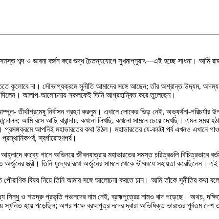
অন্য সমস্ত শব্দ ও ভাবনা বর্জন করে শুদ্ধ চৈতন্যযোগে সুখমাপ্নুয়াৎ—এই হচ্ছে সাধনা। আমি
তে কুলোবে না। সৌভাগ্যক্রমে সুনীতি আমাদের সঙ্গে আছেন; তাঁর অশ্রান্ত উদ্যম, অদম্য উৎ
খিয়ে দিলেন। আলাপ-আলোচনায় সকলকেই তিনি আগ্রহান্বিত করে তুলেছেন।
- তীর্থাশ্রমেষু নির্বাসন গ্রহণ করলুম। এখানে লোকের ভিড় নেই, অভ্যর্থনা-পরিচর্যার উপদ
য আন্দোলন; আমি বসে আছি বারান্দায়, কখনো লিখছি, কখনো সামনে চেয়ে দেখছি। এমন সময় 
ে। প্রসঙ্গক্রমে আপনিই মহাভারতের কথা উঠল। মহাভারতের যে-কয়টা পর্ব এখনও এখানে পা
প্রস্থানিকপর্ব, স্বর্গারোহণপর্ব।
লাদে কাব্যে গানে অভিনয়ে জীবনযাত্রায় মহাভারতের সমস্ত চরিত্রগুলি বিচিত্রভাবে বর্ত
ি অর্জুনের স্ত্রী। তিনি যুদ্ধের রথে অর্জুনের সামনে থেকে ভীষ্মবধে সহায়তা করেছিলেন। এই শ
 পৌরাণিক বিষয় নিয়ে তিনি আমার সঙ্গে আলোচনা করতে চান। আমি তাঁকে সুনীতির কথা বলেছি; 
 সিন্ধু ও শতদ্রু প্রভৃতি পঞ্চনদের নাম নেই, ব্রহ্মপুত্রের নামও বাদ পড়েছে। অথচ, দক্ষি
য় স্খলিত হয়ে পড়েছিল; অপর পক্ষে ব্রহ্মপুত্র নদের দ্বারা অভিষিক্ত ভারতের পূর্বতম দেশ ত