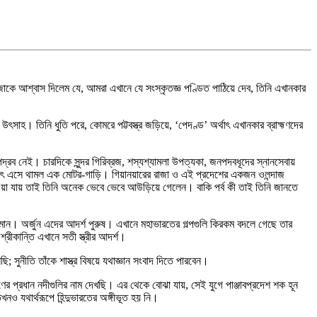
 রাজাকে আশ্বাস দিলেম যে, আমরা এখানে যে সংস্কৃতজ্ঞ পণ্ডিত পাঠিয়ে দেব, তিনি এখানকার
সাহ। তিনি ধুতি পরে, কোমরে পট্টবস্ত্র জড়িয়ে, ‘পেদণ্ড’ অর্থাৎ এখানকার ব্রাহ্মণদের
্রব নেই। চারদিকে সুন্দর গিরিব্রজ, শস্যশ্যামলা উপত্যকা, জনপদবধূদের স্নানসেবায়
হঠাৎ এসে থামল এক মোটর-গাড়ি। গিয়ানয়ারের রাজা ও এই প্রদেশের একজন ওলন্দাজ
ওয়া যায় তাই তিনি অনেক ভেবে ভেবে আউড়িয়ে গেলেন। বাকি পর্ব কী তাই তিনি জানতে
মান। অর্জুন এদের আদর্শ পুরুষ। এখানে মহাভারতের গল্পগুলি কিরকম বদলে গেছে তার
্রীকান্তি এখানে সতী স্ত্রীর আদর্শ।
সুনীতি তাঁকে শাস্ত্র বিষয়ে যথাজ্ঞান সংবাদ দিতে পারবেন।
ণের প্রধান নদীগুলির নাম দেখছি। এর থেকে বোঝা যায়, সেই যুগে পাঞ্জাবপ্রদেশ শক হূন
খনও যথার্থরূপে হিন্দুভারতের অঙ্গীভূত হয় নি।