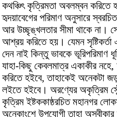
কথঞ্চিৎ কৃত্রিমতা অবলম্বন করিতে 
হৃদয়াবেগের পরিমাণ অনুসারে স্বরচি
আর উচ্ছৃঙ্খলতার সীমা থাকে না। সে
আশ্রয় করিতে হয়। যেমন সৃষ্টিকর্তা 
দেন নাই কিন্তু ভাবকে ভূরিপরিমাণ ধূ
যাহা-কিছু কেবলমাত্র একাকীর নহে, 
করিতে হইবে, তাহাকেই অনেকটা জড় ক
লইতে হইবে। অরণ্যের অকৃত্রিম সৌন
কৃত্রিম ইষ্টককাষ্ঠরচিত মহানগর লোক
অনেকাংশে উপযোগী তাহা অস্বীকার ক