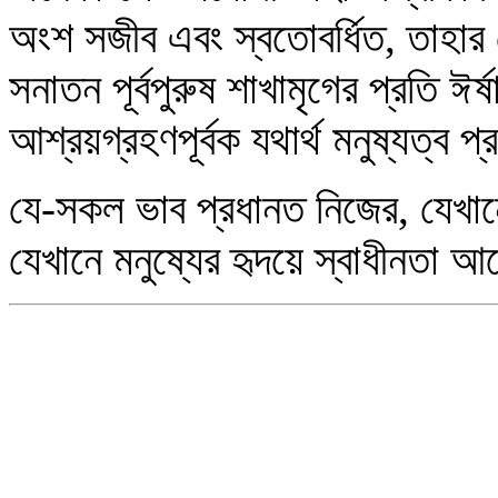
অংশ সজীব এবং স্বতোবর্ধিত, তাহার
সনাতন পূর্বপুরুষ শাখামৃগের প্রতি ঈর
আশ্রয়গ্রহণপূর্বক যথার্থ মনুষ্যত্ব 
যে-সকল ভাব প্রধানত নিজের, যেখান
যেখানে মনুষ্যের হৃদয়ে স্বাধীনতা আ