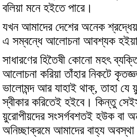
বলিয়া মনে হইতে পারে।
যখন আমাদের দেশের অনেক শ্রদ্ধে
এ সম্বন্ধে আলোচনা আবশ্যক হইয়
সাধারণের হিতৈষী কোনো মহৎ ব্যক্তি
আলোচনা করিয়া তাঁহার নিকটে কৃতজ্ঞত
ভালোমন্দ আর যাহাই থাক্‌, তাহা যে য়
স্বীকার করিতেই হইবে। কিন্তু সেইস
য়ুরোপীয়দের সংসর্গবশতই হউক বা অন্
অনিচ্ছাক্রমে আমাদের বাহ্য অবস্থা 