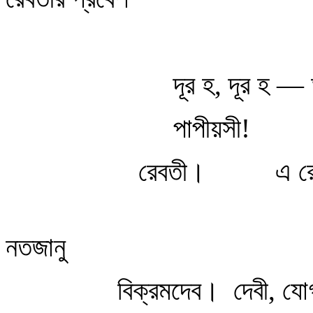
রাক্ষস
দূর হ, দূর হ —
পাপীয়সী!
রেবতী। এ রোষ র
নতজানু
বিক্রমদেব। দেবী, যোগ