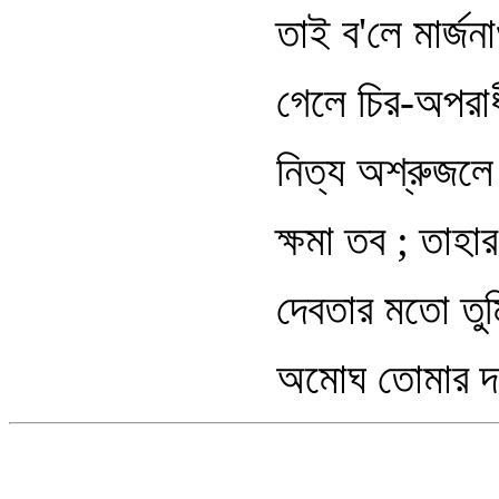
তাই ব'লে মার্জন
গেলে চির-অপরাধ
নিত্য অশ্রুজলে
ক্ষমা তব ; তাহ
দেবতার মতো তুমি 
অমোঘ তোমার দণ