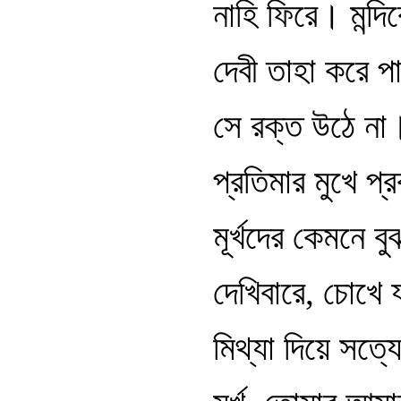
নাহি ফিরে। মন্দি
দেবী তাহা করে পা
সে রক্ত উঠে না
প্রতিমার মুখে প্
মূর্খদের কেমনে ব
দেখিবারে, চোখে 
মিথ্যা দিয়ে সত্