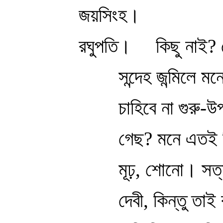
জয়সিংহ। বলিবার
রঘুপতি। কিছু নাই? ক
সন্দেহ জন্মিলে ম
চাহিবে না গুরু-
গেছ? মনে এতই ক
মূঢ়, শোনো। সত্
দেবী, কিন্তু তাই 