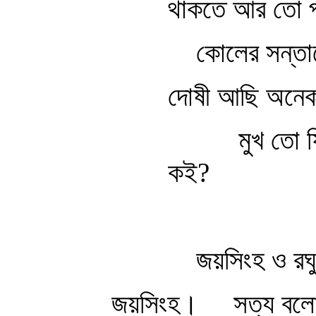
থাকতে আর তো পা
কোলের সন্তা
দোষী আছি অনেক
মুখ তো ফিরা
কই?
জয়সিংহ ও রঘু
জয়সিংহ। সত্য বলো, 