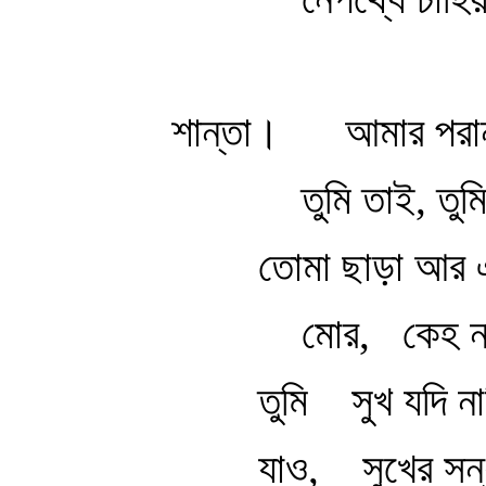
শান্তা। আমার পরান 
তুমি তাই, তুম
তোমা ছাড়া আর
মোর, কেহ নাই
তুমি সুখ যদি না
যাও, সুখের সন্