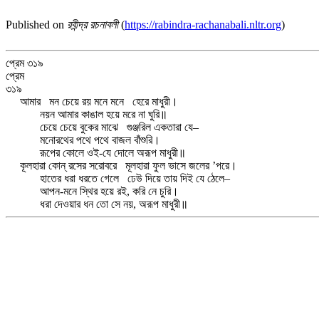
Published on
রবীন্দ্র রচনাবলী
(
https://rabindra-rachanabali.nltr.org
)
প্রেম ৩১৯
প্রেম
৩১৯
আমার মন চেয়ে রয় মনে মনে হেরে মাধুরী।
নয়ন আমার কাঙাল হয়ে মরে না ঘুরি॥
চেয়ে চেয়ে বুকের মাঝে গুঞ্জরিল একতারা যে–
মনোরথের পথে পথে বাজল বাঁশুরি।
রূপের কোলে ওই-যে দোলে অরূপ মাধুরী॥
কূলহারা কোন্‌ রসের সরোবরে মূলহারা ফুল ভাসে জলের ’পরে।
হাতের ধরা ধরতে গেলে ঢেউ দিয়ে তায় দিই যে ঠেলে–
আপন-মনে স্থির হয়ে রই, করি নে চুরি।
ধরা দেওয়ার ধন তো সে নয়, অরূপ মাধুরী॥