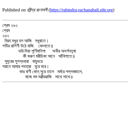
Published on
রবীন্দ্র রচনাবলী
(
https://rabindra-rachanabali.nltr.org
)
প্রেম ২৬২
প্রেম
২৬২
বিরহ মধুর হল আজি মধুরাতে।
গভীর রাগিণী উঠে বাজি বেদনাতে॥
ভরি দিয়া পূর্ণিমানিশা অধীর অদর্শনতৃষা
কী করুণ মরীচিকা আনে আঁখিপাতে॥
সুদূরের সুগন্ধধারা বায়ুভরে
পরানে আমার পথহারা ঘুরে মরে।
কার বাণী কোন্‌ সুরে তালে মর্মরে পল্লবজালে,
বাজে মম মঞ্জীররাজি সাথে সাথে॥