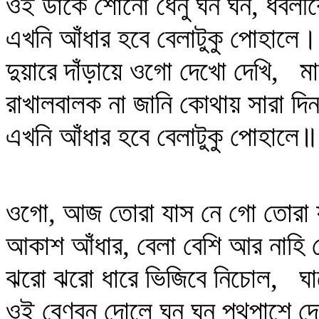
ওই ডাকে শোনো ধেনু ঘন ঘন, ধবল
এখনি আঁধার হবে বেলাটুকু পোহালে।
দুয়ারে দাঁড়ায়ে ওগো দেখো দেখি, মা
রাখালবালক না জানি কোথায় সারা দ
এখনি আঁধার হবে বেলাটুকু পোহালে॥
ওগো, আজ তোরা যাস নে গো তোরা য
আকাশ আঁধার, বেলা বেশি আর নাহি 
ঝরো ঝরো ধারে ভিজিবে নিচোল, ঘা
ওই বেণুবন দোলে ঘন ঘন পথপাশে দে