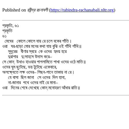
Published on
রবীন্দ্র রচনাবলী
(
https://rabindra-rachanabali.nltr.org
)
প্রকৃতি, ৬১
প্রকৃতি
৬১
মেঘের কোলে কোলে যায় রে চলে বকের পাঁতি।
ওরা ঘর-ছাড়া মোর মনের কথা যায় বুঝি ওই গাঁথি গাঁথি॥
সুদূরের বীণার স্বরে কে ওদের হৃদয় হরে
দুরাশার দু:সাহসে উদাস করে–
সে কোন্‌ উধাও হাওয়ার পাগলামিতে পাখা ওদের ওঠে মাতি॥
ওদের ঘুম ছুটেছে, ভয় টুটেছে একেবারে,
অলক্ষ্যেতে লক্ষ ওদের– পিছন-পানে তাকায় না রে।
যে বাসা ছিল জানা সে ওদের দিল হানা,
না-জানার পথে ওদের নাই রে মানা–
ওরা দিনের শেষে দেখেছে কোন্‌ মনোহরণ আঁধার রাতি॥