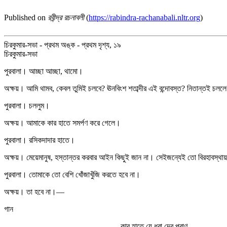
Published on
রবীন্দ্র রচনাবলী
(
https://rabindra-rachanabali.nltr.org
)
চিরকুমার-সভা - প্রথম অঙ্ক - প্রথম দৃশ্য, ১৯
চিরকুমার-সভা
পুরবালা। আচ্ছা আচ্ছা, থামো।
অক্ষয়। আমি থামব, কেবল তুমিই চলবে? ঊনবিংশ শতাব্দীর এই বন্দোবস্ত? নিতান্তই চলল
পুরবালা। চললুম।
অক্ষয়। আমাকে কার হাতে সমর্পণ করে গেলে।
পুরবালা। রসিকদাদার হাতে।
অক্ষয়। মেয়েমানুষ, হস্তান্তর করবার আইন কিছুই জান না। সেইজন্যেই তো বিরহাবস্থায় 
পুরবালা। তোমাকে তো বেশি খোঁজাখুঁজি করতে হবে না।
অক্ষয়। তা হবে না।—
গান
কার হাতে যে ধরা দেব প্রাণ