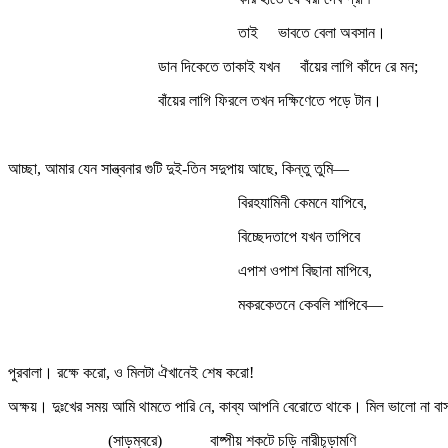
তাই ভাবতে বেলা অবসান।
ডান দিকেতে তাকাই যখন বাঁয়ের লাগি কাঁদে রে মন;
বাঁয়ের লাগি ফিরলে তখন দক্ষিণেতে পড়ে টান।
আচ্ছা, আমার যেন সান্ত্বনার গুটি দুই-তিন সদুপায় আছে, কিন্তু তুমি—
বিরহযামিনী কেমনে যাপিবে,
বিচ্ছেদতাপে যখন তাপিবে
এপাশ ওপাশ বিছানা মাপিবে,
মকরকেতনে কেবলি শাপিবে—
পুরবালা। রক্ষে করো, ও মিলটা ঐখানেই শেষ করো!
অক্ষয়। দুঃখের সময় আমি থামতে পারি নে, কাব্য আপনি বেরোতে থাকে। মিল ভালো না বা
(সাড়ম্বরে) বাষ্পীয় শকটে চড়ি নারীচূড়ামণি