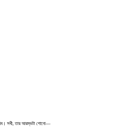
 লিখব। সখী, তার আরম্ভটা শোনো—