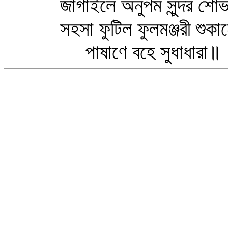
জাগাইলে অনুপম সুন্দর শোভা 
সহসা ফুটিল ফুলমঞ্জরী শুকান
পাষাণে বহে সুধাধারা॥