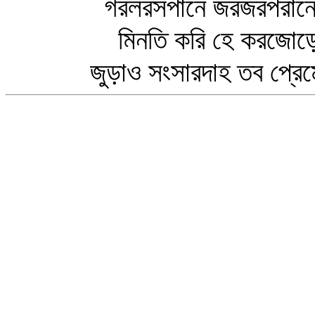
গরলরসপানে জরজরপরান
মিনতি করি হে করজোড়ে
জুড়াও সংসারদাহ তব প্রেমে