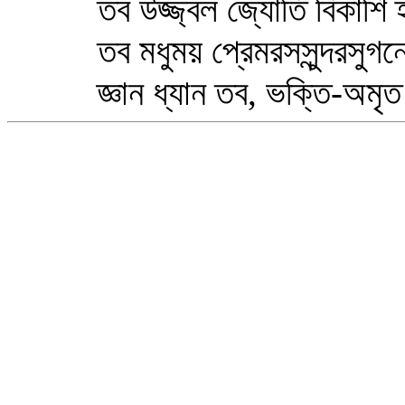
তব উজ্জ্বল জ্যোতি বিকাশি হ
তব মধুময় প্রেমরসসুন্দরসুগন্
জ্ঞান ধ্যান তব, ভক্তি-অমৃত ত