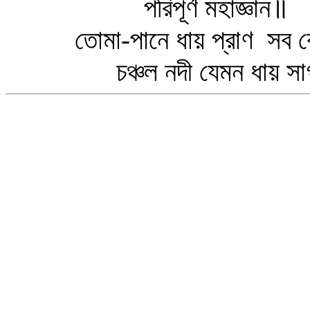
পরিপূর্ণ মহাজ্ঞান॥
তোমা-পানে ধায় প্রাণ সব কো
চঞ্চল নদী যেমন ধায় সা