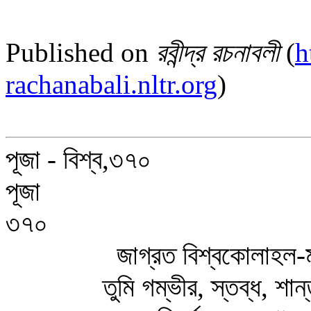
Published on
রবীন্দ্র রচনাবলী
(
h
rachanabali.nltr.org
)
পূজা - বিশ্ব,৩৭০
পূজা
৩৭০
জাগ্রত বিশ্বকোলাহল-ম
তুমি গম্ভীর, স্তব্ধ, শান্ত, ন