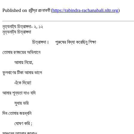
Published on
রবীন্দ্র রচনাবলী
(
https://rabindra-rachanabali.nltr.org
)
নৃত্যনাট্য চিত্রাঙ্গদা- ২, ১২
নৃত্যনাট্য চিত্রাঙ্গদা
চিত্রাঙ্গদা। পুরুষের বিদ্যা করেছিনু শিক্ষা
তোমার রণজয়ের অভিযানে
আমায় নিয়ো,
ফুলবাণের টিকা আমার ভালে
এঁকে দিয়ো!
আমার শূন্যতা দাও যদি
সুধায় ভরি
দিব তোমার জয়ধ্বনি
ঘোষণ করি ;
ফাল্গুনের আহ্বান জাগাও