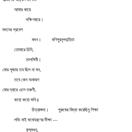
আমার কায়ে
দক্ষিণবায়ে।
মদনের প্রবেশ
মদন। মণিপুরনৃপদুহিতা
তোমারে চিনি,
তাপসিনী।
মোর পূজায় তব ছিল না মন,
তবে কেন অকারণ
মোর দ্বারে এলে তরুণী,
কহো কহো শুনি॥
চিত্রাঙ্গদা। পুরুষের বিদ্যা করেছিনু শিক্ষা
লভি নাই মনোহরণের দীক্ষা —
কুসুমধনু,