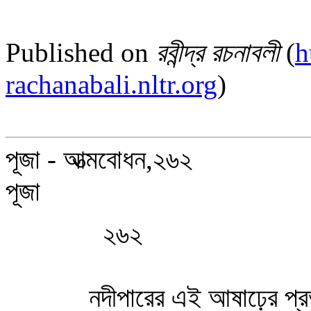
Published on
রবীন্দ্র রচনাবলী
(
h
rachanabali.nltr.org
)
পূজা - আত্মবোধন,২৬২
পূজা
২৬২
নদীপারের এই আষাঢ়ের প্রভ