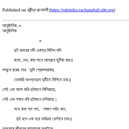
Published on
রবীন্দ্র রচনাবলী
(
https://rabindra-rachanabali.nltr.org
)
আনুষ্ঠানিক, ৬
আনুষ্ঠানিক
৬
দুই হৃদয়ের নদী একত্র মিলিল যদি
বলো, দেব, কার পানে আগ্রহে ছুটিয়া যায়॥
সম্মুখে রয়েছ তার তুমি প্রেমপারাবার,
তোমারি অনন্তহৃদে দুটিতে মিলিতে চায়॥
সেই এক আশা করি দুইজনে মিলিয়াছে,
সেই এক লক্ষ্য ধরি দুইজনে চলিয়াছে।
পথে বাধা শত শত, পাষাণ পর্বত কত,
দুই বলে এক হয়ে ভাঙিয়া ফেলিবে তায়॥
অবশেষে জীবনের মহাযাত্রা ফুরাইলে